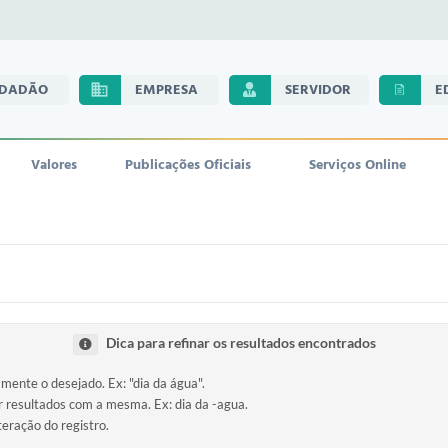
IDADÃO
EMPRESA
SERVIDOR
E
Valores
Publicações Oficiais
Serviços Online
Dica para refinar os resultados encontrados
amente o desejado. Ex: "dia da água".
ir resultados com a mesma. Ex: dia da -agua.
teração do registro.