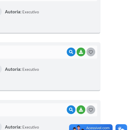
O
Autoria:
Executivo
S
T
E
I
VISUALIZAR
BAIXAR
G
O
Autoria:
Executivo
S
T
E
I
VISUALIZAR
BAIXAR
G
O
Autoria:
Executivo
S