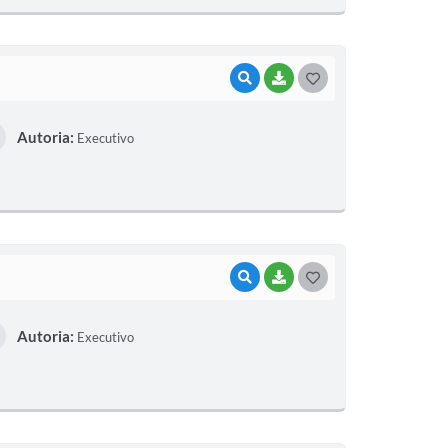
E
I
VISUALIZAR
BAIXAR
G
O
Autoria:
Executivo
S
T
E
I
VISUALIZAR
BAIXAR
G
O
Autoria:
Executivo
S
T
E
I