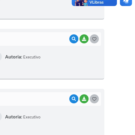
T
E
I
VISUALIZAR
BAIXAR
G
O
Autoria:
Executivo
S
T
E
I
VISUALIZAR
BAIXAR
G
O
Autoria:
Executivo
S
T