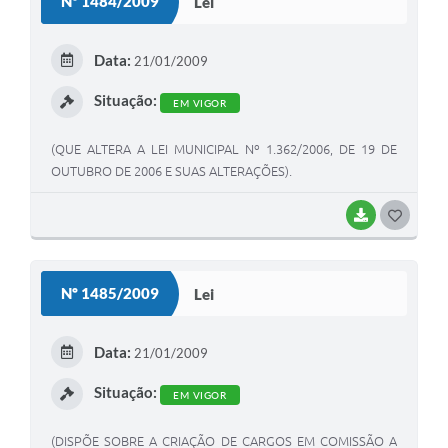
Nº 1484/2009
Lei
Contas Públicas
Data:
Legislação
21/01/2009
Editais
Situação:
EM VIGOR
Prefeito por um dia
(QUE ALTERA A LEI MUNICIPAL Nº 1.362/2006, DE 19 DE
OUTUBRO DE 2006 E SUAS ALTERAÇÕES).
IPTU
Telefones Úteis
BAIXAR
G
O
Transparência
S
Nº 1485/2009
Lei
Atendimento Médico
T
Atendimento Odontológico
E
Data:
21/01/2009
I
Sic
Situação:
EM VIGOR
(DISPÕE SOBRE A CRIAÇÃO DE CARGOS EM COMISSÃO A