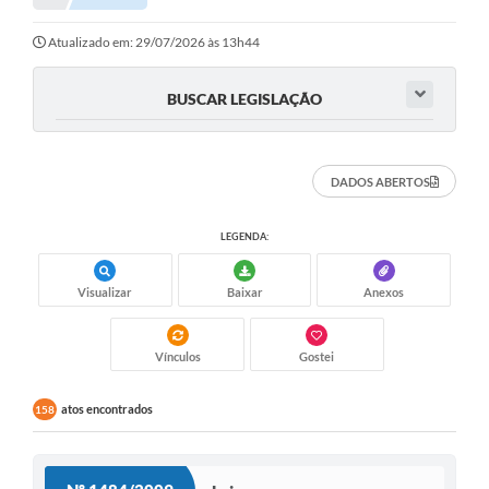
Notícias
Atualizado em: 29/07/2026 às 13h44
Valores
BUSCAR LEGISLAÇÃO
Publicações Oficiais
Serviços Online
DADOS ABERTOS
Multimídia
LEGENDA:
Contato
Visualizar
Baixar
Anexos
Imprensa
Empregos & Oportunidades
Vínculos
Gostei
Galeria de Fotos
atos encontrados
158
Galeria de Vídeos
Secretarias