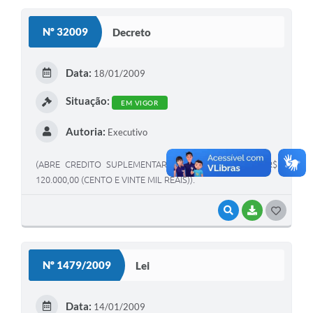
S
Nº 32009
Decreto
T
E
Data:
18/01/2009
I
Situação:
EM VIGOR
Autoria:
Executivo
(ABRE CREDITO SUPLEMENTAR NA IMPORTÂNCIA DE R$
120.000,00 (CENTO E VINTE MIL REAIS)).
VISUALIZAR
BAIXAR
G
O
S
Nº 1479/2009
Lei
T
E
Data:
14/01/2009