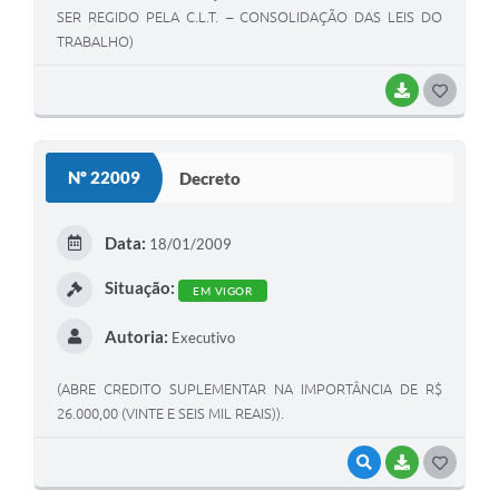
SER REGIDO PELA C.L.T. – CONSOLIDAÇÃO DAS LEIS DO
TRABALHO)
BAIXAR
G
O
S
Nº 22009
Decreto
T
E
Data:
18/01/2009
I
Situação:
EM VIGOR
Autoria:
Executivo
(ABRE CREDITO SUPLEMENTAR NA IMPORTÂNCIA DE R$
26.000,00 (VINTE E SEIS MIL REAIS)).
VISUALIZAR
BAIXAR
G
O