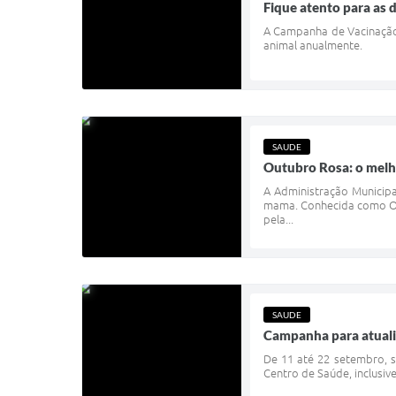
Fique atento para as d
A Campanha de Vacinação 
animal anualmente.
SAUDE
Outubro Rosa: o melh
A Administração Municipa
mama. Conhecida como Out
pela...
SAUDE
Campanha para atualiz
De 11 até 22 setembro, s
Centro de Saúde, inclusi