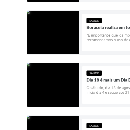
SAUDE
Boraceia realiza em t
“É importante que os mor
recomendamos o uso de ca
SAUDE
Dia 18 é mais um Dia 
O sábado, dia 18 de agos
início dia 4 e segue até 
SAUDE