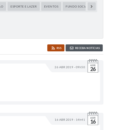
ÃO
ESPORTE E LAZER
EVENTOS
FUNDO SOCIAL DE SOLIDARIEDADE
P
RSS
RECEBA NOTÍCIAS
ABR
26 ABR 2019 - 09h50
26
ABR
16 ABR 2019 - 14h41
16