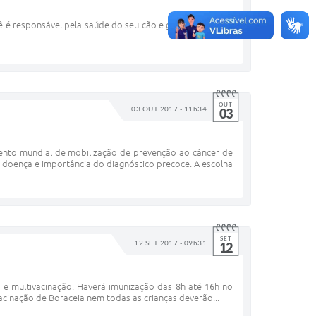
 é responsável pela saúde do seu cão e gato. Vacine seu
OUT
03 OUT 2017 - 11h34
03
ento mundial de mobilização de prevenção ao câncer de
doença e importância do diagnóstico precoce. A escolha
SET
12 SET 2017 - 09h31
12
 e multivacinação. Haverá imunização das 8h até 16h no
cinação de Boraceia nem todas as crianças deverão...