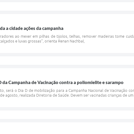
oda a cidade ações da campanha
adores ao mexer em pilhas de tijolos, telhas, remover madeiras tome cuid
lçados e luvas grossas”, orienta Renan Nachbal,
D da Campanha de Vacinação contra a poliomielite e sarampo
to, será o Dia D de mobilização para a Campanha Nacional de Vacinação con
31 de agosto, realizada Diretoria de Saúde. Devem ser vacinadas crianças de u