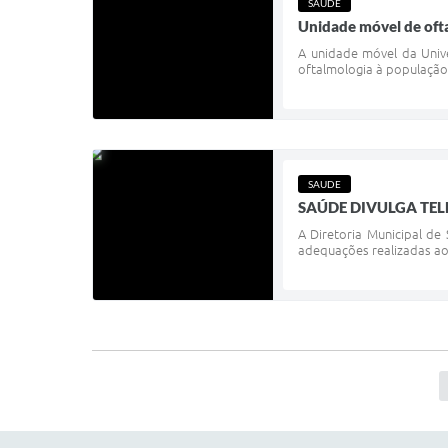
SAUDE
Unidade móvel de oft
A unidade móvel da Unive
oftalmologia à população
SAUDE
SAÚDE DIVULGA TEL
A Diretoria Municipal de
adequações realizadas ao 