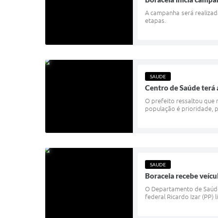
A campanha será realizad
etapas.
SAUDE
Centro de Saúde terá 
O prefeito ressaltou que
população é prioridade, p
SAUDE
Boraceia recebe veícu
O Departamento de Saúde 
federal Ricardo Izar (PP)