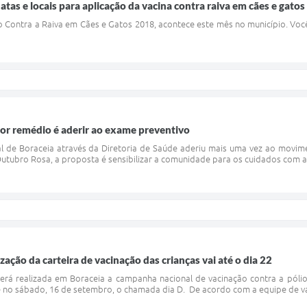
atas e locais para aplicação da vacina contra raiva em cães e gatos
Contra a Raiva em Cães e Gatos 2018, acontece este mês no município. Você
or remédio é aderir ao exame preventivo
l de Boraceia através da Diretoria de Saúde aderiu mais uma vez ao movim
ubro Rosa, a proposta é sensibilizar a comunidade para os cuidados com a 
ação da carteira de vacinação das crianças vai até o dia 22
erá realizada em Boraceia a campanha nacional de vacinação contra a pólio
ve no sábado, 16 de setembro, o chamada dia D. De acordo com a equipe de va