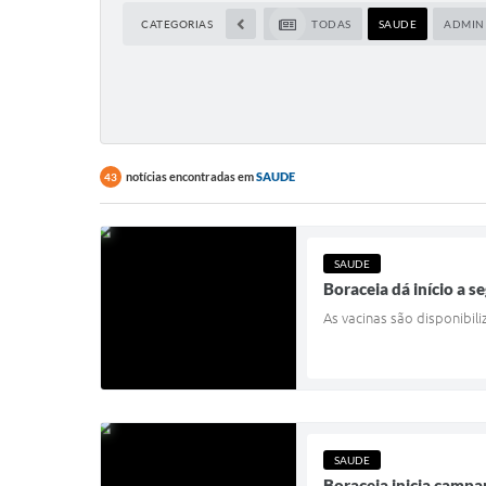
CATEGORIAS
TODAS
SAUDE
ADMIN
notícias encontradas em
SAUDE
43
SAUDE
Boraceia dá início a s
As vacinas são disponibil
SAUDE
Boraceia inicia campa