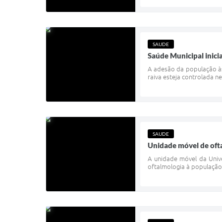
SAUDE
Saúde Municipal inici
A adesão da população às
raiva esteja controlada ne
SAUDE
Unidade móvel de oft
A unidade móvel da Unive
oftalmologia à população