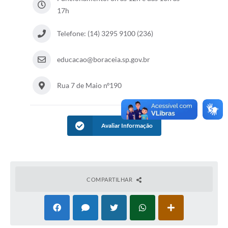
17h
Contas Públicas
Legislação
Telefone: (14) 3295 9100 (236)
Editais
educacao@boraceia.sp.gov.br
Prefeito por um dia
Rua 7 de Maio nº190
IPTU
Telefones Úteis
Avaliar Informação
Transparência
Atendimento Médico
Atendimento Odontológico
COMPARTILHAR
Sic