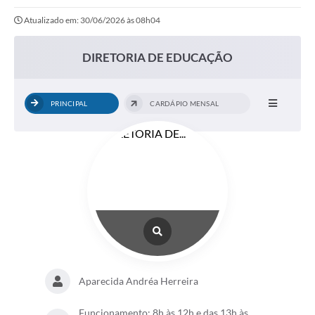
Atualizado em: 30/06/2026 às 08h04
Notícias
Valores
DIRETORIA DE EDUCAÇÃO
Publicações Oficiais
PRINCIPAL
CARDÁPIO MENSAL
Serviços Online
Multimídia
Contato
Imprensa
Empregos & Oportunidades
Galeria de Fotos
Galeria de Vídeos
Aparecida Andréa Herreira
Secretarias
Funcionamento: 8h às 12h e das 13h às