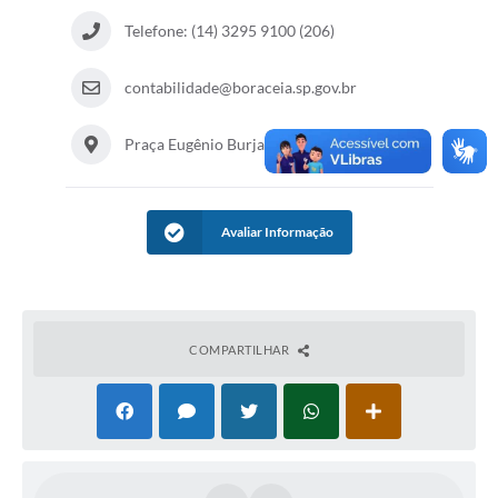
Contas Públicas
Telefone: (14) 3295 9100 (206)
Legislação
contabilidade@boraceia.sp.gov.br
Editais
Praça Eugênio Burjato n°93
Prefeito por um dia
IPTU
Avaliar Informação
Telefones Úteis
Transparência
Atendimento Médico
COMPARTILHAR
Atendimento Odontológico
Sic