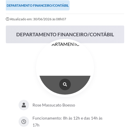
DEPARTAMENTO FINANCEIRO/CONTÁBIL
Notícias
Atualizado em: 30/06/2026 às 08h07
Valores
Publicações Oficiais
DEPARTAMENTO FINANCEIRO/CONTÁBIL
Serviços Online
Multimídia
Contato
Imprensa
Empregos & Oportunidades
Galeria de Fotos
Rose Massucato Boesso
Galeria de Vídeos
Funcionamento: 8h às 12h e das 14h às
Secretarias
17h