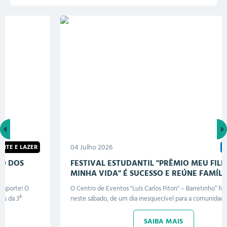
04 Julho 2026
EDUCAÇÃO
FESTIVAL ESTUDANTIL "PRÊMIO MEU FILHO,
MINHA VIDA" É SUCESSO E REÚNE FAMÍLIAS EM
BORACÉIA
O Centro de Eventos "Luís Carlos Piton" – Barretinho” foi palco,
neste sábado, de um dia inesquecível para a comunidade escolar de
Boracéia. O **Festival Estudantil – Prêmio Meu Filho, Minha Vida**
reuniu estudantes da rede municipal, escola estadual, Apae da
SAIBA MAIS