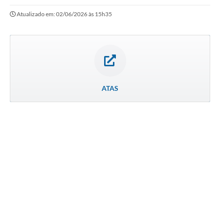
Atualizado em: 02/06/2026 às 15h35
Notícias
Valores
Publicações Oficiais
Serviços Online
ATAS
Multimídia
Contato
Imprensa
Empregos & Oportunidades
Galeria de Fotos
Galeria de Vídeos
Secretarias