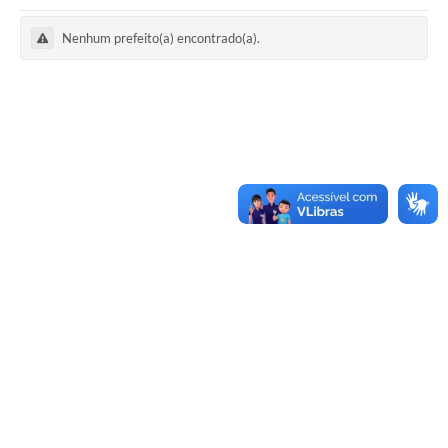
Notícias
Nenhum prefeito(a) encontrado(a).
Valores
Publicações Oficiais
Serviços Online
Multimídia
Contato
Imprensa
Empregos & Oportunidades
Galeria de Fotos
Galeria de Vídeos
Secretarias