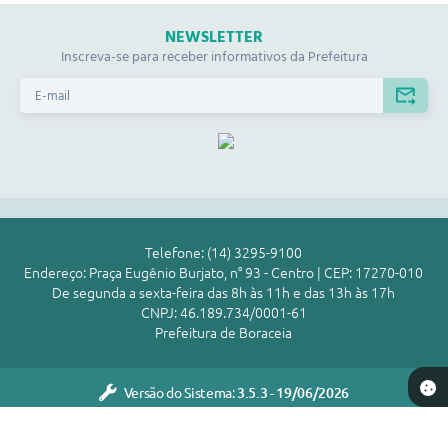
Contas Públicas
NEWSLETTER
Inscreva-se para receber informativos da Prefeitura
Legislação
Editais
Prefeito por um dia
IPTU
Telefones Úteis
Telefone: (14) 3295-9100
Transparência
Endereço: Praça Eugênio Burjato, n° 93 - Centro | CEP: 17270-010
De segunda a sexta-feira das 8h às 11h e das 13h às 17h
Atendimento Médico
CNPJ: 46.189.734/0001-61
Prefeitura de Boraceia
Atendimento Odontológico
Sic
Versão do Sistema:
3.5.3 - 19/06/2026
Portal atualizado em:
31/07/2026 17:37