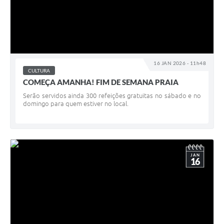
16 JAN 2026 - 11h48
CULTURA
COMEÇA AMANHA! FIM DE SEMANA PRAIA
Serão servidos ainda 300 refeições gratuitas no sábado e no
domingo para quem estiver no local.
JAN
16