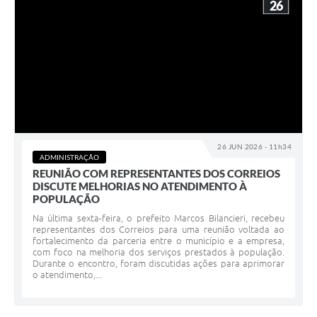
26
26 JUN 2026 - 11h34
ADMINISTRAÇÃO
REUNIÃO COM REPRESENTANTES DOS CORREIOS
DISCUTE MELHORIAS NO ATENDIMENTO À
POPULAÇÃO
Na última sexta-feira, o prefeito Marcos Bilancieri, recebeu
representantes dos Correios para uma reunião voltada ao
fortalecimento da parceria entre o município e a empresa,
com foco na melhoria dos serviços prestados à população.
Durante o encontro, foram discutidas ações para aprimorar
o atendimento,...