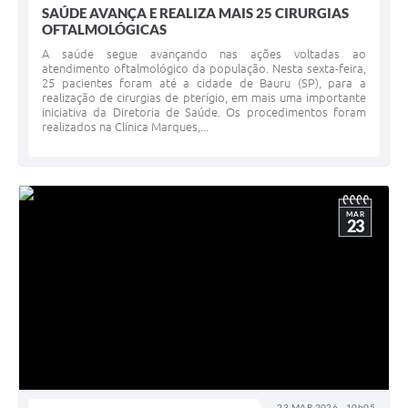
SAÚDE AVANÇA E REALIZA MAIS 25 CIRURGIAS
OFTALMOLÓGICAS
A saúde segue avançando nas ações voltadas ao
atendimento oftalmológico da população. Nesta sexta-feira,
25 pacientes foram até a cidade de Bauru (SP), para a
realização de cirurgias de pterígio, em mais uma importante
iniciativa da Diretoria de Saúde. Os procedimentos foram
realizados na Clínica Marques,...
MAR
23
23 MAR 2026 - 10h05