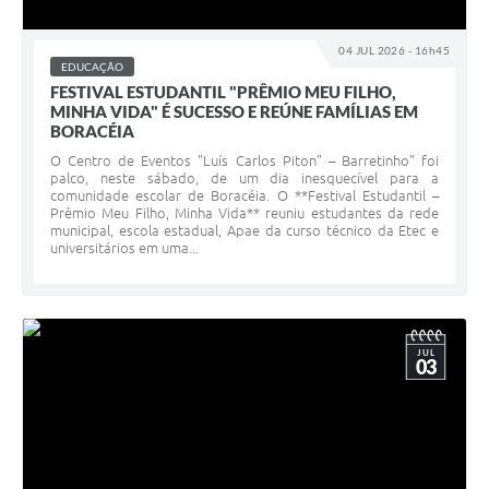
04 JUL 2026 - 16h45
EDUCAÇÃO
FESTIVAL ESTUDANTIL "PRÊMIO MEU FILHO,
MINHA VIDA" É SUCESSO E REÚNE FAMÍLIAS EM
BORACÉIA
O Centro de Eventos "Luís Carlos Piton" – Barretinho” foi
palco, neste sábado, de um dia inesquecível para a
comunidade escolar de Boracéia. O **Festival Estudantil –
Prêmio Meu Filho, Minha Vida** reuniu estudantes da rede
municipal, escola estadual, Apae da curso técnico da Etec e
universitários em uma...
JUL
03