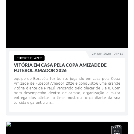
29 JUN 2026 - 09h12
ESPORTE E LAZER
VITÓRIA EM CASA PELA COPA AMIZADE DE
FUTEBOL AMADOR 2026
equipe de Boracéia fez bonito jogando em casa pela Copa
Amizade de Futebol Amador 2026 e conquistou uma grande
vitória diante de Pirajuí, vencendo pelo placar de 3 a 0. Com
bom desempenho dentro de campo, organização e muita
entrega dos atletas, o time mostrou força diante da sua
torcida e garantiu um...
JUN