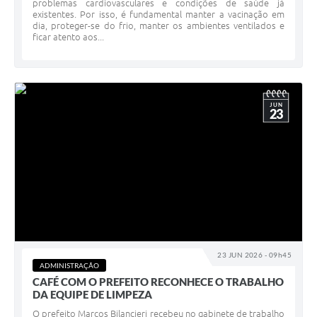
problemas cardiovasculares e condições de saúde já
existentes. Por isso, é fundamental manter a vacinação em
dia, proteger-se do frio, manter os ambientes ventilados e
ficar atento aos...
JUN
23
23 JUN 2026 - 09h45
ADMINISTRAÇÃO
CAFÉ COM O PREFEITO RECONHECE O TRABALHO
DA EQUIPE DE LIMPEZA
O prefeito Marcos Bilancieri recebeu no gabinete de trabalho