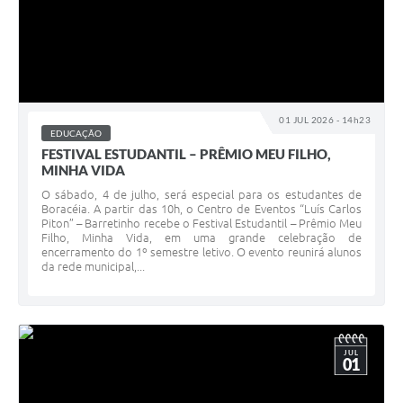
01 JUL 2026 - 14h23
EDUCAÇÃO
FESTIVAL ESTUDANTIL – PRÊMIO MEU FILHO,
MINHA VIDA
O sábado, 4 de julho, será especial para os estudantes de
Boracéia. A partir das 10h, o Centro de Eventos “Luís Carlos
Piton” – Barretinho recebe o Festival Estudantil – Prêmio Meu
Filho, Minha Vida, em uma grande celebração de
encerramento do 1º semestre letivo. O evento reunirá alunos
da rede municipal,...
JUL
01