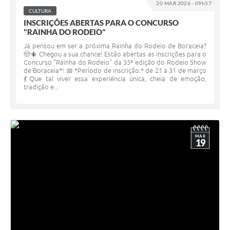
20 MAR 2026 - 09h57
CULTURA
INSCRIÇÕES ABERTAS PARA O CONCURSO
"RAINHA DO RODEIO"
Já pensou em ser a próxima Rainha do Rodeio de Boraceia?
🤠🌵 Chegou a sua chance! Estão abertas as inscrições para o
Concurso "Rainha do Rodeio" da 35ª edição do Rodeio Show
de Boraceia*! 📅 *Período de inscrição:* de 21 a 31 de março
💃Que tal viver essa experiência única, cheia de emoção,
tradição e...
MAR
19