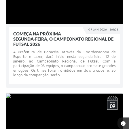
09 JAN 2026 - 16h58
COMEÇA NA PRÓXIMA
SEGUNDA-FEIRA, O CAMPEONATO REGIONAL DE
FUTSAL 2026
A Prefeitura de Boracéia, através da Coordenadoria de
Esporte e Lazer, dará início nesta segunda-feira, 12 de
janeiro, ao Campeonato Regional de Futsal. Com a
participação de 08 equipes, o campeonato promete grandes
emoções. Os times foram divididos em dois grupos, e, ao
longo da competição, serão...
JAN
09