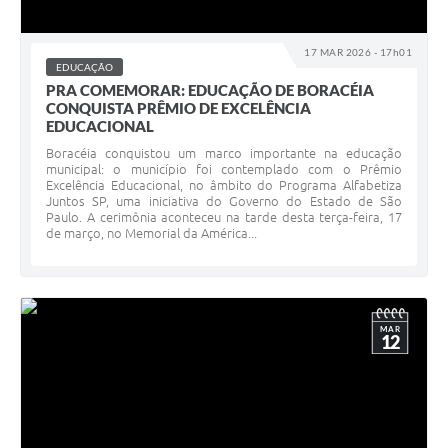
17 MAR 2026 - 17h01
EDUCAÇÃO
PRA COMEMORAR: EDUCAÇÃO DE BORACÉIA
CONQUISTA PRÊMIO DE EXCELÊNCIA
EDUCACIONAL
Boracéia conquistou um marco importante na educação
municipal: o município foi contemplado com o Prêmio
Excelência Educacional, no âmbito do Programa Alfabetiza
Juntos SP, uma iniciativa do Governo do Estado de São
Paulo. A cerimônia aconteceu na tarde desta terça-feira, 17
de março, no Memorial da América...
MAR
12