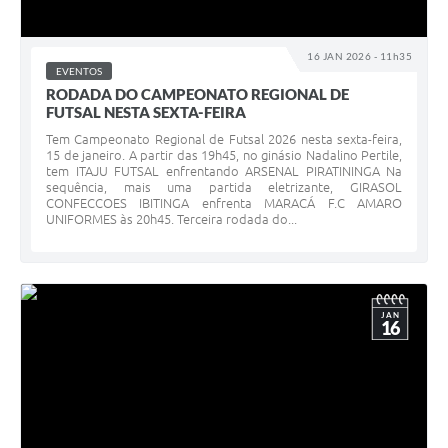
16 JAN 2026 - 11h35
EVENTOS
RODADA DO CAMPEONATO REGIONAL DE
FUTSAL NESTA SEXTA-FEIRA
Tem Campeonato Regional de Futsal 2026 nesta sexta-feira,
15 de janeiro. A partir das 19h45, no ginásio Nadalino Pertile,
tem ITAJU FUTSAL enfrentando ARSENAL PIRATININGA Na
sequência, mais uma partida eletrizante, GIRASOL
CONFECCOES IBITINGA enfrenta MARACÁ F.C AMARO
UNIFORMES às 20h45. Terceira rodada do...
JAN
16