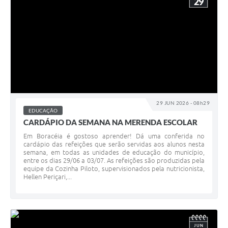
29
29 JUN 2026 - 08h29
EDUCAÇÃO
CARDÁPIO DA SEMANA NA MERENDA ESCOLAR
Em Boracéia é gostoso aprender! Dá uma conferida no
cardápio das refeições que serão servidas aos alunos nesta
semana, em todas as unidades de educação do município,
entre os dias 29/06 a 03/07. As refeições são produzidas pela
equipe da Cozinha Piloto, supervisionados pela nutricionista,
Hellen Periçari,...
JUN