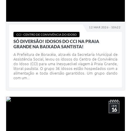
12 MAR 2026 - 10h22
CCI - CENTRO DE CONVIVÊNCIA DO IDOSO
SÓ DIVERSÃO! IDOSOS DO CCI NA PRAIA
GRANDE NA BAIXADA SANTISTA!
A Prefeitura de Boracéia, através da Secretaria Municipal de
Assistência Social, levou os idosos do Centro de Convivência
do Idoso (CCI) para uma inesquecível viagem à Praia Grande,
litoral paulista. O grupo 36 idosos estão hospedados com a
alimentação e toda diversão garantidos. Um grupo dando
com um...
JAN
16