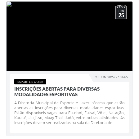
JUN
25
25 JUN 2026 - 13h45
ESPORTE E LAZER
INSCRIÇÕES ABERTAS PARA DIVERSAS
MODALIDADES ESPORTIVAS
A Diretoria Municipal de Esporte e Lazer informa que estão
abertas as inscrições para diversas modalidades esportivas.
Estão disponíveis vagas para Futebol, Futsal, Vôlei, Natação,
Karatê, Jiu-jitsu, Muay Thai, Judô, entre outras atividades. As
inscrições devem ser realizadas na sala da Diretoria de...