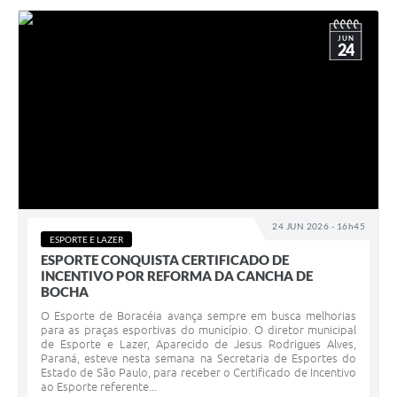
JUN
24
24 JUN 2026 - 16h45
ESPORTE E LAZER
ESPORTE CONQUISTA CERTIFICADO DE
INCENTIVO POR REFORMA DA CANCHA DE
BOCHA
O Esporte de Boracéia avança sempre em busca melhorias
para as praças esportivas do município. O diretor municipal
de Esporte e Lazer, Aparecido de Jesus Rodrigues Alves,
Paraná, esteve nesta semana na Secretaria de Esportes do
Estado de São Paulo, para receber o Certificado de Incentivo
ao Esporte referente...