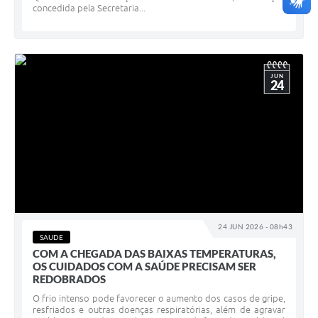
concedida pela Secretaria...
JUN
24
24 JUN 2026 - 08h43
SAUDE
COM A CHEGADA DAS BAIXAS TEMPERATURAS,
OS CUIDADOS COM A SAÚDE PRECISAM SER
REDOBRADOS
O frio intenso pode favorecer o aumento dos casos de gripe,
resfriados e outras doenças respiratórias, além de agravar