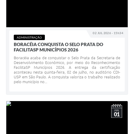
02 JUL 2026 - 15h34
ADMINISTRAÇÃO
BORACÉIA CONQUISTA O SELO PRATA DO
FACILITASP MUNICÍPIOS 2026
Boracéia acaba de conquistar o Selo Prata da Secretaria de
Desenvolvimento Econômico, por meio do Reconhecimento
FacilitaSP Municípios 2026. A entrega da certificação
aconteceu nesta quinta-feira, 02 de julho, no auditório CDI-
USP em São Paulo. A conquista valoriza o trabalho realizado
pelo município no...
JUL
01