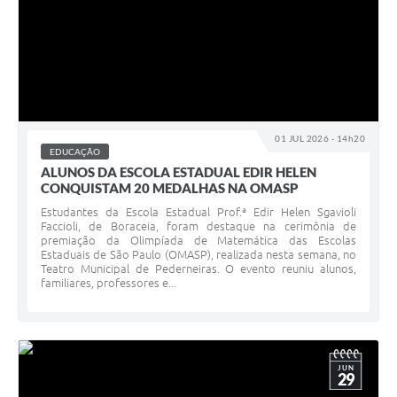
01 JUL 2026 - 14h20
EDUCAÇÃO
ALUNOS DA ESCOLA ESTADUAL EDIR HELEN
CONQUISTAM 20 MEDALHAS NA OMASP
Estudantes da Escola Estadual Prof.ª Edir Helen Sgavioli
Faccioli, de Boraceia, foram destaque na cerimônia de
premiação da Olimpíada de Matemática das Escolas
Estaduais de São Paulo (OMASP), realizada nesta semana, no
Teatro Municipal de Pederneiras. O evento reuniu alunos,
familiares, professores e...
JUN
29