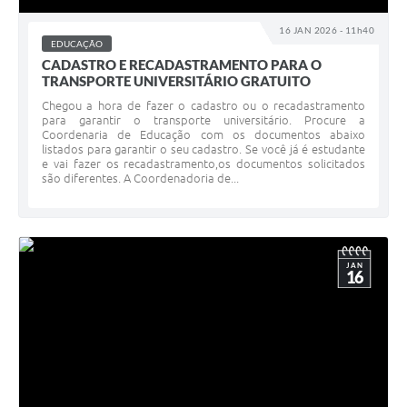
16 JAN 2026 - 11h40
EDUCAÇÃO
CADASTRO E RECADASTRAMENTO PARA O
TRANSPORTE UNIVERSITÁRIO GRATUITO
Chegou a hora de fazer o cadastro ou o recadastramento
para garantir o transporte universitário. Procure a
Coordenaria de Educação com os documentos abaixo
listados para garantir o seu cadastro. Se você já é estudante
e vai fazer os recadastramento,os documentos solicitados
são diferentes. A Coordenadoria de...
JAN
16