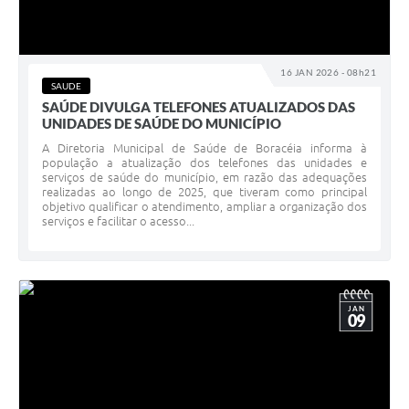
16 JAN 2026 - 08h21
SAUDE
SAÚDE DIVULGA TELEFONES ATUALIZADOS DAS
UNIDADES DE SAÚDE DO MUNICÍPIO
A Diretoria Municipal de Saúde de Boracéia informa à
população a atualização dos telefones das unidades e
serviços de saúde do município, em razão das adequações
realizadas ao longo de 2025, que tiveram como principal
objetivo qualificar o atendimento, ampliar a organização dos
serviços e facilitar o acesso...
JAN
09