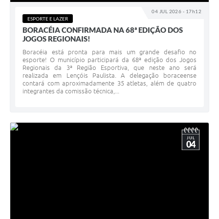
04 JUL 2026 - 17h12
ESPORTE E LAZER
BORACÉIA CONFIRMADA NA 68ª EDIÇÃO DOS
JOGOS REGIONAIS!
Boracéia está pronta para mais um grande desafio no
esporte! O município participará da 68ª edição dos Jogos
Regionais da 3ª Região Esportiva, que neste ano será
realizada em Lençóis Paulista. A delegação boraceense
contará com aproximadamente 35 atletas, além de quatro
integrantes da comissão técnica,...
JUL
04