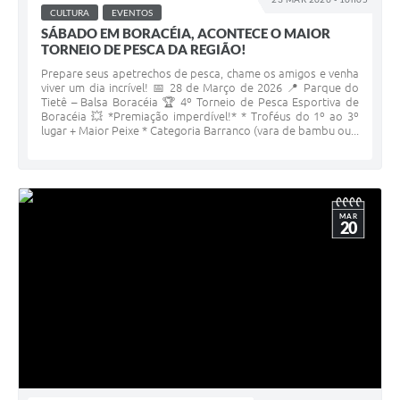
CULTURA
EVENTOS
SÁBADO EM BORACÉIA, ACONTECE O MAIOR
TORNEIO DE PESCA DA REGIÃO!
Prepare seus apetrechos de pesca, chame os amigos e venha
viver um dia incrível! 📅 28 de Março de 2026 📍 Parque do
Tietê – Balsa Boracéia 🏆 4º Torneio de Pesca Esportiva de
Boracéia 💥 *Premiação imperdível!* * Troféus do 1º ao 3º
lugar + Maior Peixe * Categoria Barranco (vara de bambu ou...
MAR
20