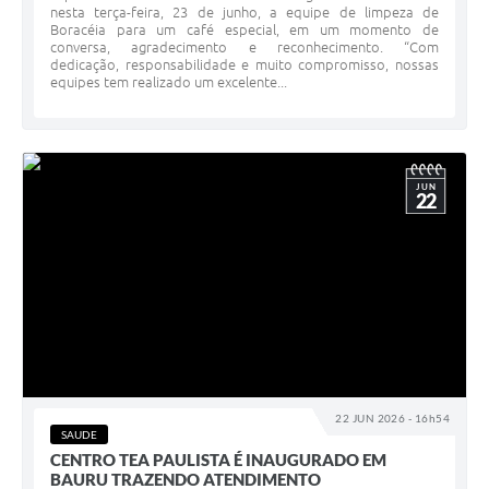
nesta terça-feira, 23 de junho, a equipe de limpeza de
Boracéia para um café especial, em um momento de
conversa, agradecimento e reconhecimento. “Com
dedicação, responsabilidade e muito compromisso, nossas
equipes tem realizado um excelente...
JUN
22
22 JUN 2026 - 16h54
SAUDE
CENTRO TEA PAULISTA É INAUGURADO EM
BAURU TRAZENDO ATENDIMENTO