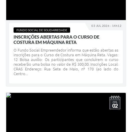
03 JUL 2026 - 14h12
FUNDO SOCIAL DE SOLIDARIEDADE
INSCRIÇÕES ABERTAS PARA O CURSO DE
COSTURA EM MÁQUINA RETA
O Fundo Social Empreendedor informa que estão abertas as
inscrições para o Curso de Costura em Máquina Reta. Vagas:
12 Bolsa auxílio: Os participantes que concluírem o curso
receberão uma bolsa no valor de R$ 300,00. Inscrições Local:
CRAS Endereço: Rua Sete de Maio, nº 170 (ao lado do
Centro...
JUL
02