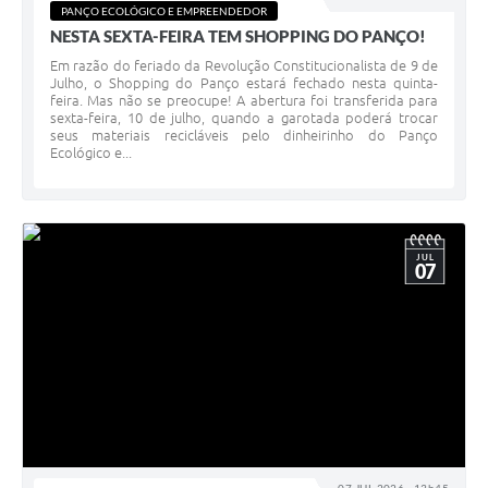
PANÇO ECOLÓGICO E EMPREENDEDOR
Contas Públicas
NESTA SEXTA-FEIRA TEM SHOPPING DO PANÇO!
Legislação
Em razão do feriado da Revolução Constitucionalista de 9 de
Julho, o Shopping do Panço estará fechado nesta quinta-
feira. Mas não se preocupe! A abertura foi transferida para
Editais
sexta-feira, 10 de julho, quando a garotada poderá trocar
seus materiais recicláveis pelo dinheirinho do Panço
Prefeito por um dia
Ecológico e...
IPTU
Telefones Úteis
JUL
07
Transparência
Atendimento Médico
Atendimento Odontológico
Sic