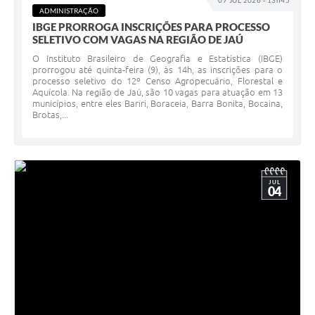
07 JUL 2026 - 13h45
ADMINISTRAÇÃO
IBGE PRORROGA INSCRIÇÕES PARA PROCESSO
SELETIVO COM VAGAS NA REGIÃO DE JAÚ
O Instituto Brasileiro de Geografia e Estatística (IBGE)
prorrogou até quinta-feira (9), às 14h, as inscrições para o
processo seletivo do 12º Censo Agropecuário, Florestal e
Aquícola. Na região de Jaú, são 10 vagas para atuação em 13
municípios, entre eles Bariri, Boraceia, Barra Bonita, Bocaina,
Brotas,...
JUL
04