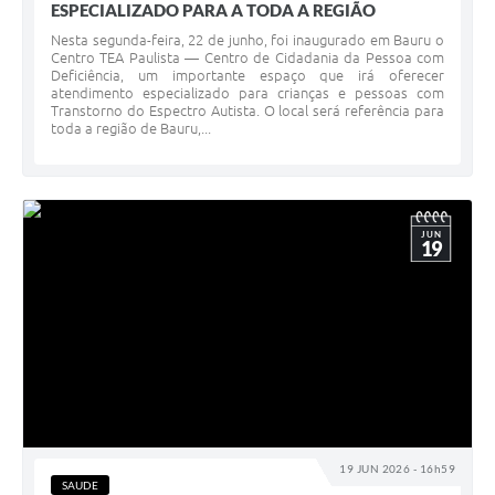
ESPECIALIZADO PARA A TODA A REGIÃO
Nesta segunda-feira, 22 de junho, foi inaugurado em Bauru o
Centro TEA Paulista — Centro de Cidadania da Pessoa com
Deficiência, um importante espaço que irá oferecer
atendimento especializado para crianças e pessoas com
Transtorno do Espectro Autista. O local será referência para
toda a região de Bauru,...
JUN
19
19 JUN 2026 - 16h59
SAUDE