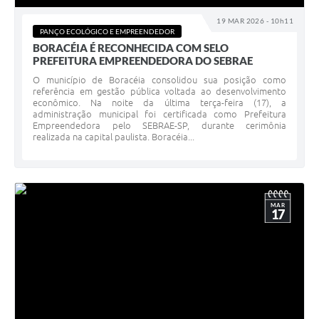
19 MAR 2026 - 10h11
PANÇO ECOLÓGICO E EMPREENDEDOR
BORACÉIA É RECONHECIDA COM SELO
PREFEITURA EMPREENDEDORA DO SEBRAE
O município de Boracéia consolidou sua posição como
referência em gestão pública voltada ao desenvolvimento
econômico. Na noite da última terça-feira (17), a
administração municipal foi certificada como Prefeitura
Empreendedora pelo SEBRAE-SP, durante cerimônia
realizada na capital paulista. Boracéia...
MAR
17