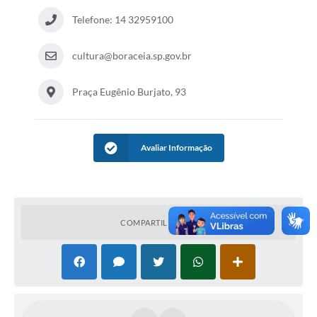
Contas Públicas
Telefone: 14 32959100
Legislação
cultura@boraceia.sp.gov.br
Editais
Praça Eugênio Burjato, 93
Prefeito por um dia
IPTU
Avaliar Informação
Telefones Úteis
Transparência
Atendimento Médico
COMPARTILHAR
Atendimento Odontológico
Sic