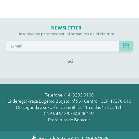
NEWSLETTER
Inscreva-se para receber informativos da Prefeitura
Telefone: (14) 3295-9100
Endereço: Praça Eugênio Burjato, n° 93 - Centro | CEP: 17270-010
De segunda a sexta-feira das 8h às 11h e das 13h às 17h
CNPJ: 46.189.734/0001-61
Prefeitura de Boraceia
Versão do Sistema:
3.5.3 - 19/06/2026