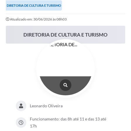
DIRETORIA DE CULTURA E TURISMO
Notícias
Atualizado em: 30/06/2026 às 08h03
Valores
Publicações Oficiais
DIRETORIA DE CULTURA E TURISMO
Serviços Online
Multimídia
Contato
Imprensa
Empregos & Oportunidades
Galeria de Fotos
Leonardo Oliveira
Galeria de Vídeos
Funcionamento: das 8h até 11 e das 13 até
Secretarias
17h