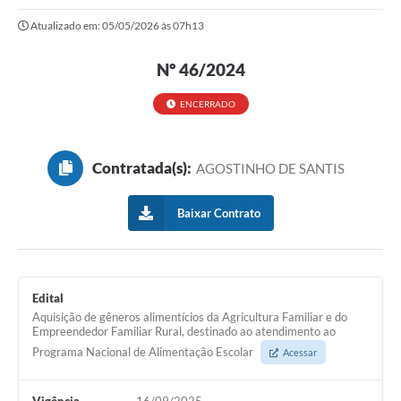
Atualizado em: 05/05/2026 às 07h13
Notícias
Nº 46/2024
Valores
Publicações Oficiais
ENCERRADO
Serviços Online
Contratada(s):
AGOSTINHO DE SANTIS
Multimídia
Contato
Baixar Contrato
Imprensa
Empregos & Oportunidades
Edital
Galeria de Fotos
Aquisição de gêneros alimentícios da Agricultura Familiar e do
Empreendedor Familiar Rural, destinado ao atendimento ao
Galeria de Vídeos
Programa Nacional de Alimentação Escolar
Acessar
Secretarias