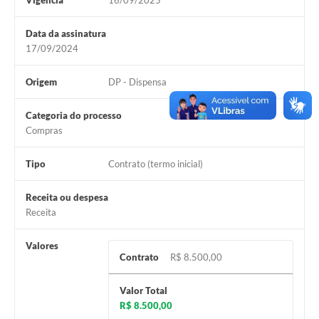
Vigência
16/09/2025
Contas Públicas
Data da assinatura
Legislação
17/09/2024
Editais
Origem
DP - Dispensa
Prefeito por um dia
Categoria do processo
IPTU
Compras
Telefones Úteis
Tipo
Contrato (termo inicial)
Transparência
Receita ou despesa
Atendimento Médico
Receita
Atendimento Odontológico
Valores
Contrato
R$ 8.500,00
Sic
Valor Total
R$ 8.500,00