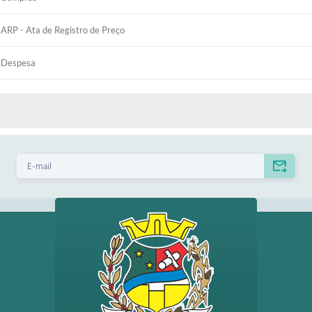
ARP - Ata de Registro de Preço
Despesa
 MÍDIAS