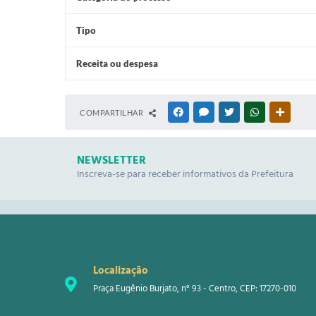
Tipo
Receita ou despesa
COMPARTILHAR
FACEBOOK
MESSENGER
TWITTER
WHATSAPP
OUTRAS
NEWSLETTER
Inscreva-se para receber informativos da Prefeitura
Localização
Praça Eugênio Burjato, n° 93 - Centro, CEP: 17270-010