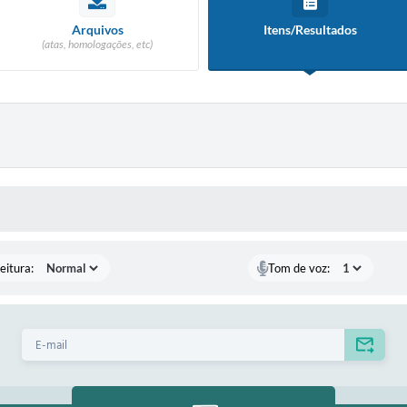
Arquivos
Itens/Resultados
(atas, homologações, etc)
 MÍDIAS
eitura:
Tom de voz: