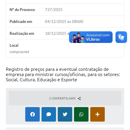
Contas Públicas
Nº do Processo
737/2025
Legislação
Publicado em
04/12/2025 às 08h00
Editais
Realização em
18/12/2025 às 09h00
Prefeito por um dia
Local
IPTU
comprasnet
Telefones Úteis
Registro de preços para a eventual contratação de
empresa para ministrar cursos/oficinas, para os setores:
Transparência
Social, Cultura, Educação e Esporte
Atendimento Médico
Atendimento Odontológico
COMPARTILHAR
Sic