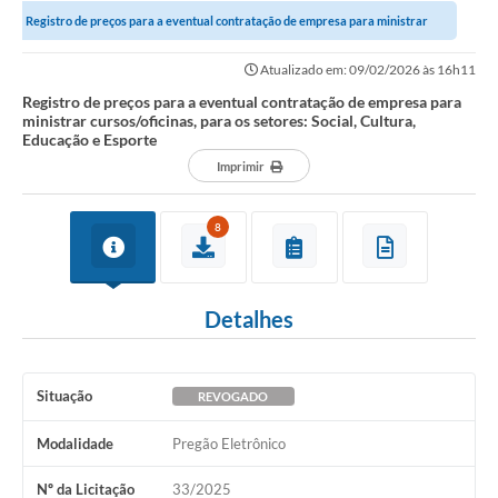
Registro de preços para a eventual contratação de empresa para ministrar
Notícias
cursos/oficinas, para os setores:...
Atualizado em: 09/02/2026 às 16h11
Valores
Registro de preços para a eventual contratação de empresa para
ministrar cursos/oficinas, para os setores: Social, Cultura,
Publicações Oficiais
Educação e Esporte
Imprimir
Serviços Online
Multimídia
8
Contato
Imprensa
Detalhes
Empregos & Oportunidades
Galeria de Fotos
Situação
REVOGADO
Galeria de Vídeos
Modalidade
Pregão Eletrônico
Secretarias
Nº da Licitação
33/2025