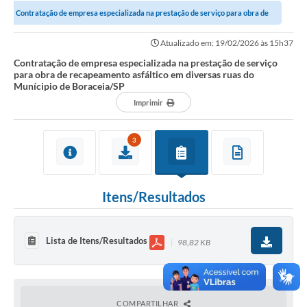
Contratação de empresa especializada na prestação de serviço para obra de
Notícias
recapeamento asfáltico em diversas...
Atualizado em: 19/02/2026 às 15h37
Valores
Contratação de empresa especializada na prestação de serviço
para obra de recapeamento asfáltico em diversas ruas do
Publicações Oficiais
Munícipio de Boraceia/SP
Imprimir
Serviços Online
Multimídia
3
Contato
Imprensa
Itens/Resultados
Empregos & Oportunidades
Lista de Itens/Resultados
Galeria de Fotos
98,82 KB
Galeria de Vídeos
Secretarias
COMPARTILHAR