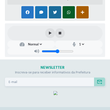
Contas Públicas
Legislação
Editais
Prefeito por um dia
IPTU
Telefones Úteis
Transparência
NEWSLETTER
Inscreva-se para receber informativos da Prefeitura
Atendimento Médico
Atendimento Odontológico
Sic