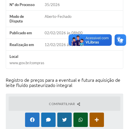
Nº do Processo
35/2026
Contas Públicas
Modo de
Aberto-Fechado
Legislação
Disputa
Editais
Publicado em
02/02/2026 às 08h00
Prefeito por um dia
Realização em
12/02/2026 às 09h00
IPTU
Local
Telefones Úteis
www.gov.br/compras
Transparência
Registro de preços para a eventual e futura aquisição de
Atendimento Médico
leite fluído pasteurizado integral
Atendimento Odontológico
COMPARTILHAR
Sic