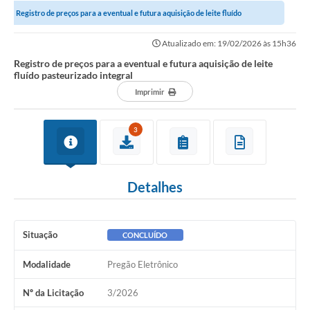
Registro de preços para a eventual e futura aquisição de leite fluído
Notícias
pasteurizado integral
Atualizado em: 19/02/2026 às 15h36
Valores
Registro de preços para a eventual e futura aquisição de leite
fluído pasteurizado integral
Publicações Oficiais
Imprimir
Serviços Online
3
Multimídia
Contato
Detalhes
Imprensa
Empregos & Oportunidades
Situação
CONCLUÍDO
Galeria de Fotos
Modalidade
Pregão Eletrônico
Galeria de Vídeos
Nº da Licitação
3/2026
Secretarias