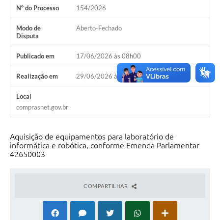
Nº do Processo
154/2026
Contas Públicas
Modo de
Aberto-Fechado
Legislação
Disputa
Editais
Publicado em
17/06/2026 às 08h00
Prefeito por um dia
Realização em
29/06/2026 às 09h00
IPTU
Local
Telefones Úteis
comprasnet.gov.br
Transparência
Aquisição de equipamentos para laboratório de
Atendimento Médico
informática e robótica, conforme Emenda Parlamentar
42650003
Atendimento Odontológico
Sic
COMPARTILHAR