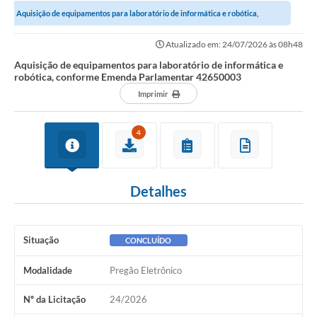
Aquisição de equipamentos para laboratório de informática e robótica,
Notícias
conforme Emenda Parlamentar...
Atualizado em: 24/07/2026 às 08h48
Valores
Aquisição de equipamentos para laboratório de informática e
robótica, conforme Emenda Parlamentar 42650003
Publicações Oficiais
Imprimir
Serviços Online
4
Multimídia
Contato
Detalhes
Imprensa
Empregos & Oportunidades
Situação
CONCLUÍDO
Galeria de Fotos
Modalidade
Pregão Eletrônico
Galeria de Vídeos
Nº da Licitação
24/2026
Secretarias