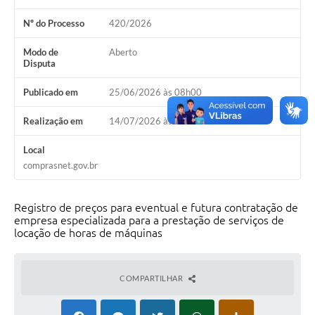
Contas Públicas
Nº do Processo
420/2026
Legislação
Modo de
Aberto
Disputa
Editais
Publicado em
25/06/2026 às 08h00
Prefeito por um dia
Realização em
14/07/2026 às 09h00
IPTU
Local
Telefones Úteis
comprasnet.gov.br
Transparência
Registro de preços para eventual e futura contratação de
Atendimento Médico
empresa especializada para a prestação de serviços de
locação de horas de máquinas
Atendimento Odontológico
Sic
COMPARTILHAR