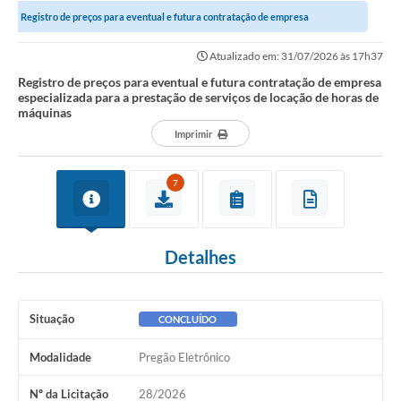
Registro de preços para eventual e futura contratação de empresa
Notícias
especializada para a prestação de serviços...
Atualizado em: 31/07/2026 às 17h37
Valores
Registro de preços para eventual e futura contratação de empresa
especializada para a prestação de serviços de locação de horas de
Publicações Oficiais
máquinas
Imprimir
Serviços Online
Multimídia
7
Contato
Imprensa
Detalhes
Empregos & Oportunidades
Galeria de Fotos
Situação
CONCLUÍDO
Galeria de Vídeos
Modalidade
Pregão Eletrônico
Secretarias
Nº da Licitação
28/2026