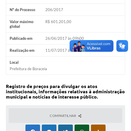
Contas Públicas
Nº do Processo
206/2017
Legislação
Valor máximo
R$ 601.201,00
global
Editais
Publicado em
26/06/2017 às 09h00
Prefeito por um dia
Realização em
11/07/2017 às 09h00
IPTU
Local
Telefones Úteis
Prefeitura de Boraceia
Transparência
Registro de preços para divulgar os atos
Atendimento Médico
institucionais, informações relativas à administração
municipal e notícias de interesse público.
Atendimento Odontológico
Sic
COMPARTILHAR