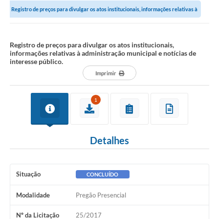
Registro de preços para divulgar os atos institucionais, informações relativas à
Notícias
administração municipal e...
Valores
Registro de preços para divulgar os atos institucionais,
informações relativas à administração municipal e notícias de
Publicações Oficiais
interesse público.
Imprimir
Serviços Online
Multimídia
1
Contato
Imprensa
Detalhes
Empregos & Oportunidades
Galeria de Fotos
Situação
CONCLUÍDO
Galeria de Vídeos
Modalidade
Pregão Presencial
Secretarias
Nº da Licitação
25/2017