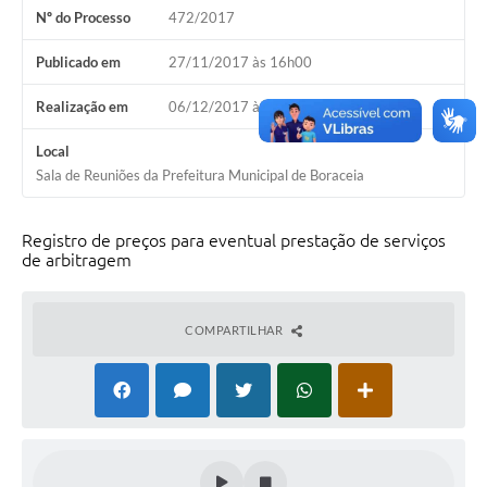
Nº do Processo
472/2017
Contas Públicas
Publicado em
27/11/2017 às 16h00
Legislação
Realização em
06/12/2017 às 09h00
Editais
Prefeito por um dia
Local
Sala de Reuniões da Prefeitura Municipal de Boraceia
IPTU
Telefones Úteis
Registro de preços para eventual prestação de serviços
de arbitragem
Transparência
Atendimento Médico
COMPARTILHAR
Atendimento Odontológico
Sic