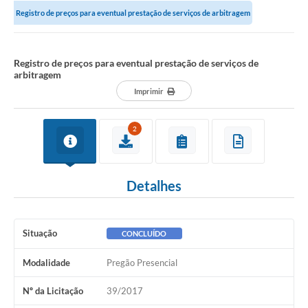
Registro de preços para eventual prestação de serviços de arbitragem
Notícias
Valores
Registro de preços para eventual prestação de serviços de
arbitragem
Publicações Oficiais
Imprimir
Serviços Online
2
Multimídia
Contato
Detalhes
Imprensa
Empregos & Oportunidades
Situação
CONCLUÍDO
Galeria de Fotos
Modalidade
Pregão Presencial
Galeria de Vídeos
Nº da Licitação
39/2017
Secretarias