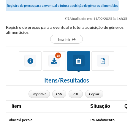
Registro de preços para a eventual e futura aquisição de gêneros alimentícios
Notícias
Atualizado em: 11/02/2025 às 16h35
Valores
Registro de preços para a eventual e futura aquisição de gêneros
alimentícios
Publicações Oficiais
Imprimir
Serviços Online
18
Multimídia
Contato
Itens/Resultados
Imprensa
Empregos & Oportunidades
Imprimir
CSV
PDF
Copiar
Galeria de Fotos
Item
Situação
Qua
Item
Situação
Qua
Galeria de Vídeos
abacaxi perola
Em Andamento
Secretarias