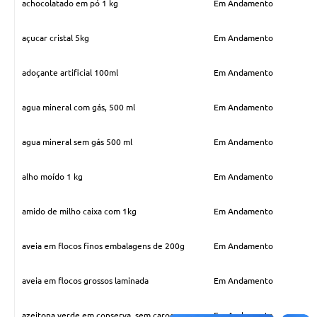
achocolatado em pó 1 kg
Em Andamento
Contas Públicas
açucar cristal 5kg
Em Andamento
Legislação
Editais
adoçante artificial 100ml
Em Andamento
Prefeito por um dia
agua mineral com gás, 500 ml
Em Andamento
IPTU
agua mineral sem gás 500 ml
Em Andamento
Telefones Úteis
alho moído 1 kg
Em Andamento
Transparência
Atendimento Médico
amido de milho caixa com 1kg
Em Andamento
Atendimento Odontológico
aveia em flocos finos embalagens de 200g
Em Andamento
Sic
aveia em flocos grossos laminada
Em Andamento
azeitona verde em conserva, sem caroço
Em Andamento