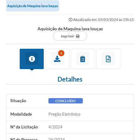
Aquisição de Maquina lava louças
Notícias
Atualizado em: 05/03/2024 às 15h15
Valores
Aquisição de Maquina lava louças
Publicações Oficiais
Imprimir
Serviços Online
3
Multimídia
Contato
Detalhes
Imprensa
Empregos & Oportunidades
Situação
CONCLUÍDO
Galeria de Fotos
Modalidade
Pregão Eletrônico
Galeria de Vídeos
Nº da Licitação
4/2024
Secretarias
Nº do Processo
26/2024