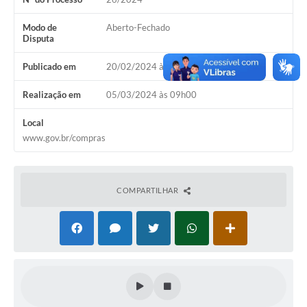
Contas Públicas
Modo de
Aberto-Fechado
Disputa
Legislação
Publicado em
20/02/2024 às 09h00
Editais
Realização em
05/03/2024 às 09h00
Prefeito por um dia
IPTU
Local
www.gov.br/compras
Telefones Úteis
Transparência
COMPARTILHAR
Atendimento Médico
Atendimento Odontológico
Sic