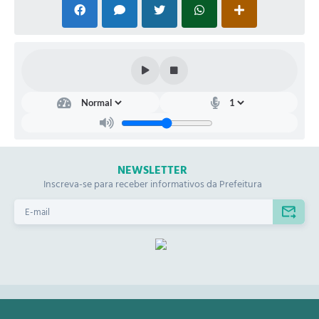
DIR
ETO
RIA
MU
NIC
IPA
L DE
NEWSLETTER
SAÚ
Inscreva-se para receber informativos da Prefeitura
DE
José
Ricar
do
Sales
-
Ricar
dinh
o