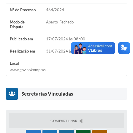
Contas Públicas
Nº do Processo
464/2024
Legislação
Modo de
Aberto-Fechado
Disputa
Editais
Publicado em
17/07/2024 às 08h00
Prefeito por um dia
Realização em
31/07/2024 às 09h00
IPTU
Local
Telefones Úteis
www.gov.br/compras
Transparência
Atendimento Médico
Secretarias Vinculadas
Atendimento Odontológico
Sic
COMPARTILHAR