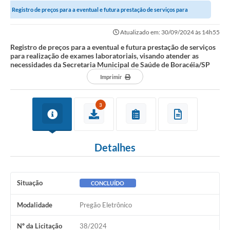
Registro de preços para a eventual e futura prestação de serviços para
Notícias
realização de exames laboratoriais,...
Atualizado em: 30/09/2024 às 14h55
Valores
Registro de preços para a eventual e futura prestação de serviços
para realização de exames laboratoriais, visando atender as
Publicações Oficiais
necessidades da Secretaria Municipal de Saúde de Boracéia/SP
Imprimir
Serviços Online
Multimídia
3
Contato
Imprensa
Detalhes
Empregos & Oportunidades
Galeria de Fotos
Situação
CONCLUÍDO
Galeria de Vídeos
Modalidade
Pregão Eletrônico
Secretarias
Nº da Licitação
38/2024