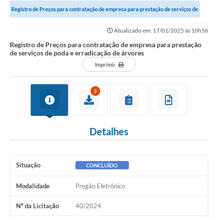
Registro de Preços para contratação de empresa para prestação de serviços de
Notícias
poda e erradicação de...
Atualizado em: 17/01/2025 às 10h56
Valores
Registro de Preços para contratação de empresa para prestação
de serviços de poda e erradicação de árvores
Publicações Oficiais
Imprimir
Serviços Online
3
Multimídia
Contato
Detalhes
Imprensa
Empregos & Oportunidades
Situação
CONCLUÍDO
Galeria de Fotos
Modalidade
Pregão Eletrônico
Galeria de Vídeos
Nº da Licitação
40/2024
Secretarias