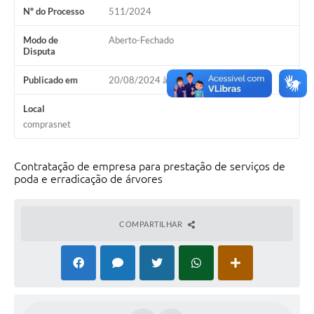
Nº do Processo
511/2024
Contas Públicas
Modo de
Aberto-Fechado
Legislação
Disputa
Editais
Publicado em
20/08/2024 às 08h00
Prefeito por um dia
Local
comprasnet
IPTU
Telefones Úteis
Contratação de empresa para prestação de serviços de
poda e erradicação de árvores
Transparência
Atendimento Médico
COMPARTILHAR
Atendimento Odontológico
Sic