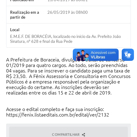
Contas Públicas
Realização em a
26/05/2019 às 08h00
partir de
Legislação
Local
Editais
E.M.E.F. DE BORACÉIA, localizado no início da Av. Prefeito João
Sinatura, nº 628 e final da Rua Pede
Prefeito por um dia
IPTU
A Prefeitura de Boraceia, divulgou o edital de concurso
01/2019 para quatro cargos. Ao todo, serão preenchidas
Telefones Úteis
04 vagas. Para se inscrever o candidato paga uma taxa de
R$ 23,50. A Fênix Assessoria e Consultoria em Concursos
Transparência
Públicos é a empresa responsável pela organização e
execução do certame. As inscrições deverão ser
Atendimento Médico
realizadas entre os dias 15 e 22 de abril de 2019.
Atendimento Odontológico
Acesse o edital completo e faça sua inscrição:
Sic
https://fenix.listaeditais.com.br/edital/ver/2132
COMPARTILHAR