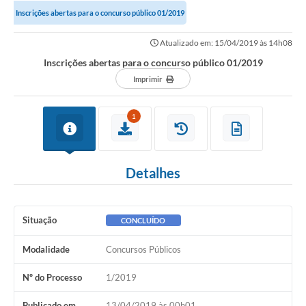
Inscrições abertas para o concurso público 01/2019
Notícias
Atualizado em: 15/04/2019 às 14h08
Valores
Inscrições abertas para o concurso público 01/2019
Publicações Oficiais
Imprimir
Serviços Online
1
Multimídia
Contato
Detalhes
Imprensa
Empregos & Oportunidades
Situação
CONCLUÍDO
Galeria de Fotos
Modalidade
Concursos Públicos
Galeria de Vídeos
Nº do Processo
1/2019
Secretarias
Publicado em
13/04/2019 às 00h01