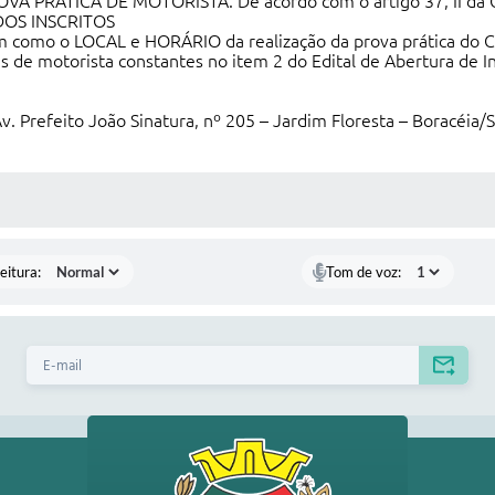
RÁTICA DE MOTORISTA. De acordo com o artigo 37, II da Con
OS INSCRITOS
como o LOCAL e HORÁRIO da realização da prova prática d
e motorista constantes no item 2 do Edital de Abertura de In
 Prefeito João Sinatura, nº 205 – Jardim Floresta – Boracéia/S
 MÍDIAS
eitura:
Tom de voz: