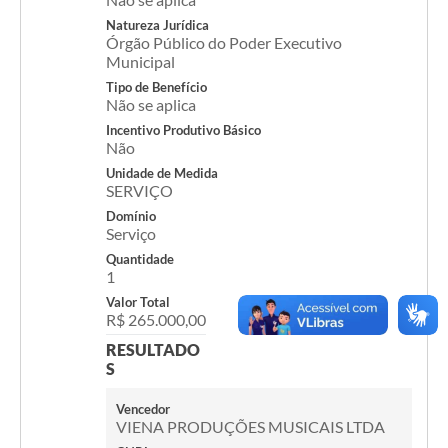
Contas Públicas
Natureza Jurídica
Órgão Público do Poder Executivo
Legislação
Municipal
Tipo de Benefício
Editais
Não se aplica
Incentivo Produtivo Básico
Prefeito por um dia
Não
Unidade de Medida
IPTU
SERVIÇO
Domínio
Telefones Úteis
Serviço
Transparência
Quantidade
1
Atendimento Médico
Valor Total
R$ 265.000,00
Atendimento Odontológico
RESULTADO
S
Sic
Vencedor
VIENA PRODUÇÕES MUSICAIS LTDA