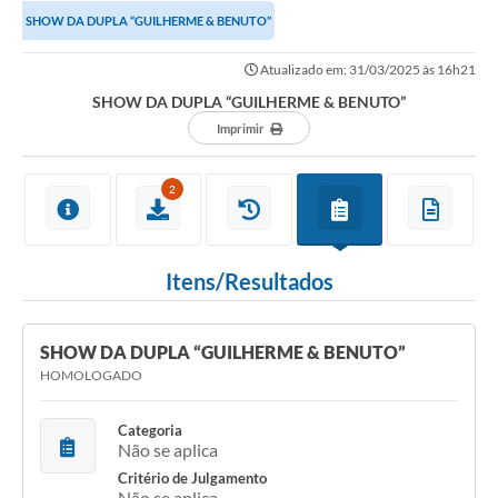
SHOW DA DUPLA “GUILHERME & BENUTO”
Notícias
Atualizado em: 31/03/2025 às 16h21
Valores
SHOW DA DUPLA “GUILHERME & BENUTO”
Publicações Oficiais
Imprimir
Serviços Online
2
Multimídia
Contato
Itens/Resultados
Imprensa
Empregos & Oportunidades
SHOW DA DUPLA “GUILHERME & BENUTO”
HOMOLOGADO
Galeria de Fotos
Categoria
Galeria de Vídeos
Não se aplica
Secretarias
Critério de Julgamento
Não se aplica