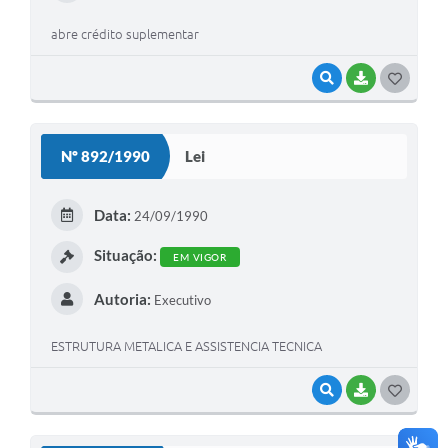
abre crédito suplementar
VISUALIZAR
BAIXAR
G
O
S
Nº 892/1990
Lei
T
E
Data:
24/09/1990
I
Situação:
EM VIGOR
Autoria:
Executivo
ESTRUTURA METALICA E ASSISTENCIA TECNICA
VISUALIZAR
BAIXAR
G
O