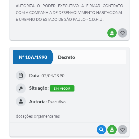
AUTORIZA O PODER EXECUTIVO A FIRMAR CONTRATO
COM A COMPANHIA DE DESENVOLVIMENTO HABITACIONAL
E URBANO DO ESTADO DE SÃO PAULO - C.D.H.U .
BAIXAR
G
O
S
Nº 10A/1990
Decreto
T
E
Data:
02/04/1990
I
Situação:
EM VIGOR
Autoria:
Executivo
dotações orçamentarias
VISUALIZAR
BAIXAR
G