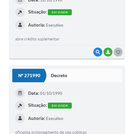
I
Situação:
EM VIGOR
Autoria:
Executivo
abre crédito suplementar
VISUALIZAR
BAIXAR
G
O
S
Nº 271990
Decreto
T
E
Data:
01/10/1990
I
Situação:
EM VIGOR
Autoria:
Executivo
oficializa prolongamento de vias públicas