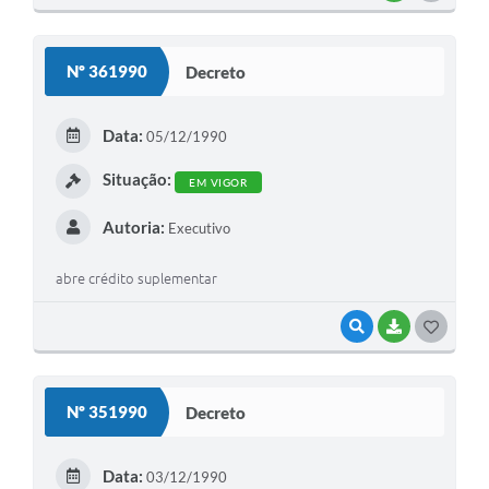
O
S
Nº 361990
Decreto
T
E
Data:
05/12/1990
I
Situação:
EM VIGOR
Autoria:
Executivo
abre crédito suplementar
VISUALIZAR
BAIXAR
G
O
S
Nº 351990
Decreto
T
E
Data:
03/12/1990