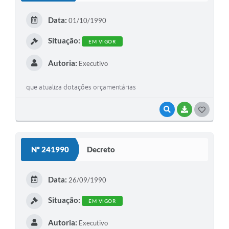
E
Data:
01/10/1990
I
Situação:
EM VIGOR
Autoria:
Executivo
que atualiza dotações orçamentárias
VISUALIZAR
BAIXAR
G
O
S
Nº 241990
Decreto
T
E
Data:
26/09/1990
I
Situação:
EM VIGOR
Autoria:
Executivo