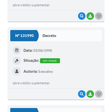
abre crédito suplementar
VISUALIZAR
BAIXAR
G
O
S
Nº 131990
Decreto
T
E
Data:
03/06/1990
I
Situação:
EM VIGOR
Autoria:
Executivo
abre crédito suplementar
VISUALIZAR
BAIXAR
G
O
S