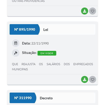
OUTRAS PROVIDENCIAS
BAIXAR
G
O
S
Nº 895/1990
Lei
T
E
Data:
22/11/1990
I
Situação:
EM VIGOR
QUE REAJUSTA OS SALÁRIOS DOS EMPREGADOS
MUNICIPAIS
BAIXAR
G
O
S
Nº 311990
Decreto
T