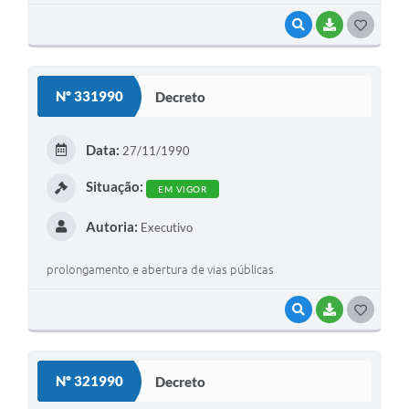
VISUALIZAR
BAIXAR
G
O
S
Nº 331990
Decreto
T
E
Data:
27/11/1990
I
Situação:
EM VIGOR
Autoria:
Executivo
prolongamento e abertura de vias públicas
VISUALIZAR
BAIXAR
G
O
S
Nº 321990
Decreto
T