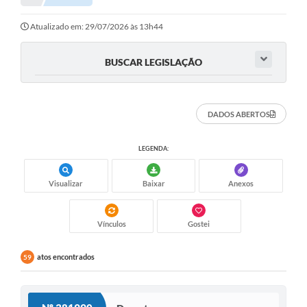
Notícias
Atualizado em: 29/07/2026 às 13h44
Valores
BUSCAR LEGISLAÇÃO
Publicações Oficiais
Serviços Online
DADOS ABERTOS
Multimídia
LEGENDA:
Contato
Visualizar
Baixar
Anexos
Imprensa
Empregos & Oportunidades
Vínculos
Gostei
Galeria de Fotos
atos encontrados
59
Galeria de Vídeos
Secretarias