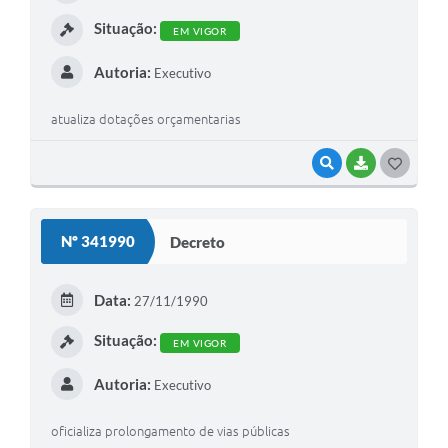
I
Situação:
EM VIGOR
Autoria:
Executivo
atualiza dotações orçamentarias
VISUALIZAR
BAIXAR
G
O
S
Nº 341990
Decreto
T
E
Data:
27/11/1990
I
Situação:
EM VIGOR
Autoria:
Executivo
oficializa prolongamento de vias públicas