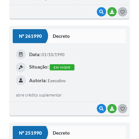
VISUALIZAR
BAIXAR
G
O
S
Nº 261990
Decreto
T
E
Data:
01/10/1990
I
Situação:
EM VIGOR
Autoria:
Executivo
abre crédito suplementar
VISUALIZAR
BAIXAR
G
O
S
Nº 251990
Decreto
T