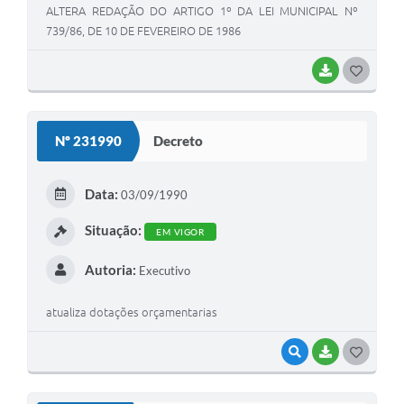
ALTERA REDAÇÃO DO ARTIGO 1º DA LEI MUNICIPAL Nº
739/86, DE 10 DE FEVEREIRO DE 1986
BAIXAR
G
O
S
Nº 231990
Decreto
T
E
Data:
03/09/1990
I
Situação:
EM VIGOR
Autoria:
Executivo
atualiza dotações orçamentarias
VISUALIZAR
BAIXAR
G
O