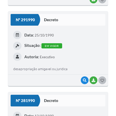
O
S
Nº 291990
Decreto
T
E
Data:
25/10/1990
I
Situação:
EM VIGOR
Autoria:
Executivo
desapropriação amigavel ou juridica
VISUALIZAR
BAIXAR
G
O
S
Nº 281990
Decreto
T
E
Data:
12/10/1990