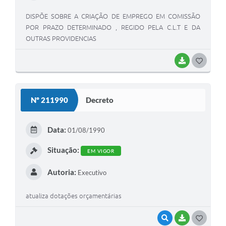
DISPÕE SOBRE A CRIAÇÃO DE EMPREGO EM COMISSÃO
POR PRAZO DETERMINADO , REGIDO PELA C.L.T E DA
OUTRAS PROVIDENCIAS
BAIXAR
G
O
S
Nº 211990
Decreto
T
E
Data:
01/08/1990
I
Situação:
EM VIGOR
Autoria:
Executivo
atualiza dotações orçamentárias
VISUALIZAR
BAIXAR
G