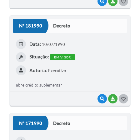
VISUALIZAR
BAIXAR
G
O
S
Nº 181990
Decreto
T
E
Data:
10/07/1990
I
Situação:
EM VIGOR
Autoria:
Executivo
abre crédito suplementar
VISUALIZAR
BAIXAR
G
O
S
Nº 171990
Decreto
T
E