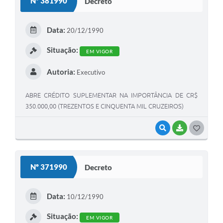
Nº 381990
Decreto
Contas Públicas
Data:
Legislação
20/12/1990
Editais
Situação:
EM VIGOR
Prefeito por um dia
Autoria:
Executivo
IPTU
ABRE CRÉDITO SUPLEMENTAR NA IMPORTÂNCIA DE CR$
350.000,00 (TREZENTOS E CINQUENTA MIL CRUZEIROS)
Telefones Úteis
Transparência
VISUALIZAR
BAIXAR
G
O
Atendimento Médico
S
Atendimento Odontológico
Nº 371990
Decreto
T
Sic
E
Data:
10/12/1990
I
Situação:
EM VIGOR