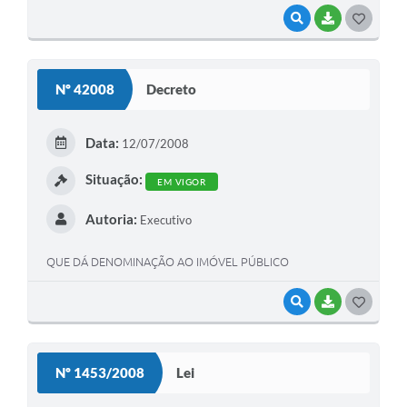
VISUALIZAR
BAIXAR
G
O
S
Nº 42008
Decreto
T
E
Data:
12/07/2008
I
Situação:
EM VIGOR
Autoria:
Executivo
QUE DÁ DENOMINAÇÃO AO IMÓVEL PÚBLICO
VISUALIZAR
BAIXAR
G
O
S
Nº 1453/2008
Lei
T