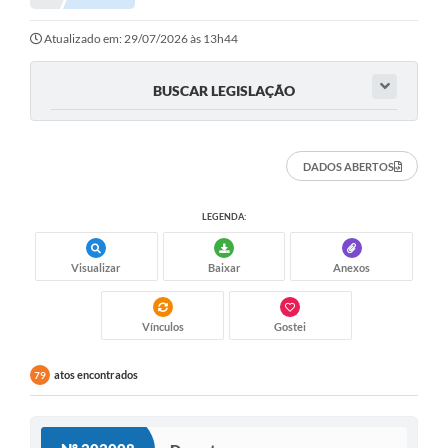
Notícias
Atualizado em: 29/07/2026 às 13h44
Valores
BUSCAR LEGISLAÇÃO
Publicações Oficiais
Serviços Online
DADOS ABERTOS
Multimídia
LEGENDA:
Contato
Visualizar
Baixar
Anexos
Imprensa
Empregos & Oportunidades
Vínculos
Gostei
Galeria de Fotos
atos encontrados
79
Galeria de Vídeos
Secretarias