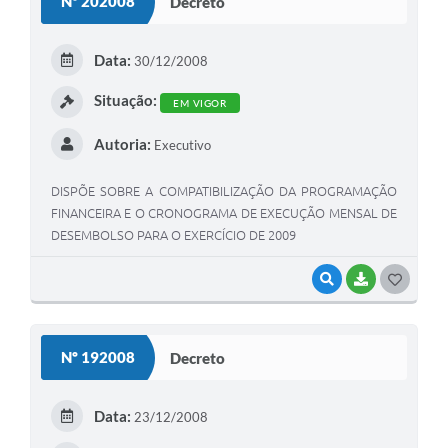
Nº 202008
Decreto
Contas Públicas
Data:
Legislação
30/12/2008
Editais
Situação:
EM VIGOR
Prefeito por um dia
Autoria:
Executivo
IPTU
DISPÕE SOBRE A COMPATIBILIZAÇÃO DA PROGRAMAÇÃO
FINANCEIRA E O CRONOGRAMA DE EXECUÇÃO MENSAL DE
Telefones Úteis
DESEMBOLSO PARA O EXERCÍCIO DE 2009
Transparência
VISUALIZAR
BAIXAR
G
Atendimento Médico
O
Atendimento Odontológico
S
Nº 192008
Decreto
Sic
T
E
Data:
23/12/2008
I