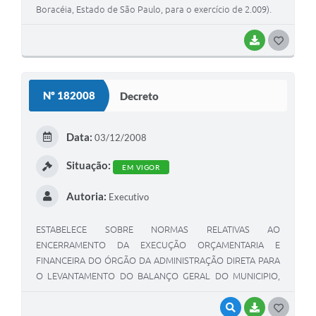
Boracéia, Estado de São Paulo, para o exercício de 2.009).
BAIXAR
G
O
S
Nº 182008
Decreto
T
E
Data:
03/12/2008
I
Situação:
EM VIGOR
Autoria:
Executivo
ESTABELECE SOBRE NORMAS RELATIVAS AO
ENCERRAMENTO DA EXECUÇÃO ORÇAMENTARIA E
FINANCEIRA DO ÓRGÃO DA ADMINISTRAÇÃO DIRETA PARA
O LEVANTAMENTO DO BALANÇO GERAL DO MUNICIPIO,
REFERENTE AO EXERCÍCIO DE 2.008, E DÁ OUTRAS
PROVIDENCIAS
VISUALIZAR
BAIXAR
G