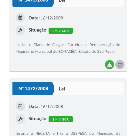
T
E
Data:
16/12/2008
I
Situação:
EM VIGOR
Institui o Plano de Cargos, Carreiras e Remuneração do
Magistério Municipal de BORACÉIA, Estado de São Paulo,
BAIXAR
G
O
S
Nº 1472/2008
Lei
T
E
Data:
16/12/2008
I
Situação:
EM VIGOR
(Estima a RECEITA e fixa a DESPESA do Município de