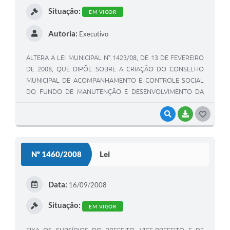
Situação:
EM VIGOR
Autoria:
Executivo
ALTERA A LEI MUNICIPAL N° 1423/08, DE 13 DE FEVEREIRO
DE 2008, QUE DIPÕE SOBRE A CRIAÇÃO DO CONSELHO
MUNICIPAL DE ACOMPANHAMENTO E CONTROLE SOCIAL
DO FUNDO DE MANUTENÇÃO E DESENVOLVIMENTO DA
EDUCAÇÃO BÁSICA E DE VALORIZAÇÃO DOS
PROFISSIONAIS DA EDUCAÇÃO DO FUNDEB.
VISUALIZAR
BAIXAR
G
O
S
Nº 1460/2008
Lei
T
E
Data:
16/09/2008
I
Situação:
EM VIGOR
FIXA OS SUBSÍDIOS DO PREFEITO, VICE-PREFEITO E DE