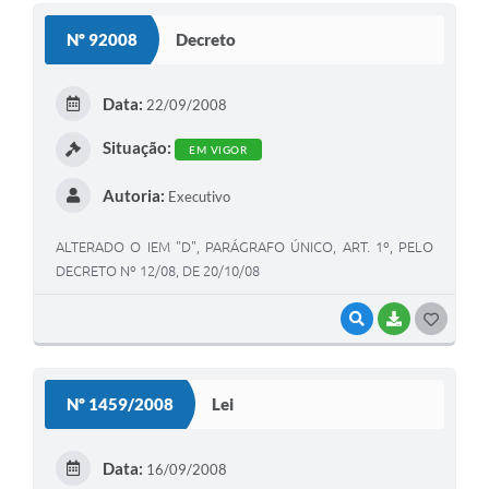
S
Nº 92008
Decreto
T
E
Data:
22/09/2008
I
Situação:
EM VIGOR
Autoria:
Executivo
ALTERADO O IEM "D", PARÁGRAFO ÚNICO, ART. 1º, PELO
DECRETO Nº 12/08, DE 20/10/08
VISUALIZAR
BAIXAR
G
O
S
Nº 1459/2008
Lei
T
E
Data:
16/09/2008
I