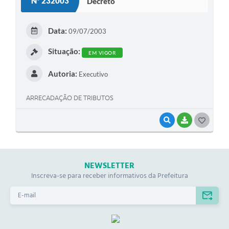
Nº 232003
Decreto
Contas Públicas
Data:
Legislação
09/07/2003
Editais
Situação:
EM VIGOR
Prefeito por um dia
Autoria:
Executivo
IPTU
ARRECADAÇÃO DE TRIBUTOS
Telefones Úteis
VISUALIZAR
BAIXAR
G
Transparência
O
Atendimento Médico
S
NEWSLETTER
T
Atendimento Odontológico
Inscreva-se para receber informativos da Prefeitura
E
Sic
I