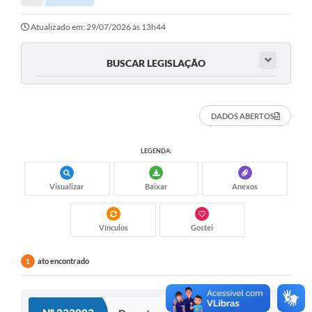
Notícias
Atualizado em: 29/07/2026 às 13h44
Valores
BUSCAR LEGISLAÇÃO
Publicações Oficiais
Serviços Online
DADOS ABERTOS
Multimídia
LEGENDA:
Contato
Visualizar
Baixar
Anexos
Imprensa
Empregos & Oportunidades
Vínculos
Gostei
Galeria de Fotos
ato encontrado
1
Galeria de Vídeos
Secretarias