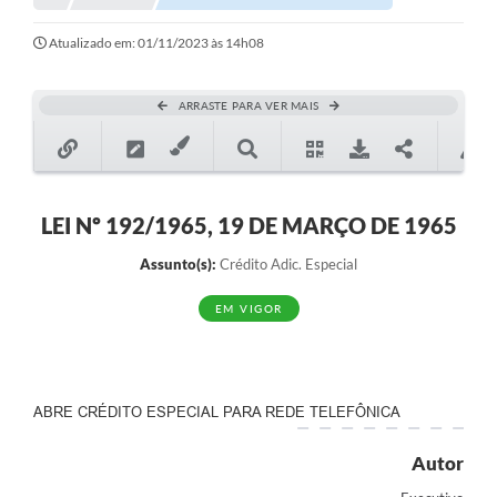
Notícias
Atualizado em: 01/11/2023 às 14h08
Valores
ARRASTE PARA VER MAIS
Publicações Oficiais
Serviços Online
Multimídia
LEI Nº 192/1965, 19 DE MARÇO DE 1965
Contato
Assunto(s):
Crédito Adic. Especial
Imprensa
EM VIGOR
Empregos & Oportunidades
Galeria de Fotos
ABRE CRÉDITO ESPECIAL PARA REDE TELEFÔNICA
Galeria de Vídeos
Autor
Secretarias