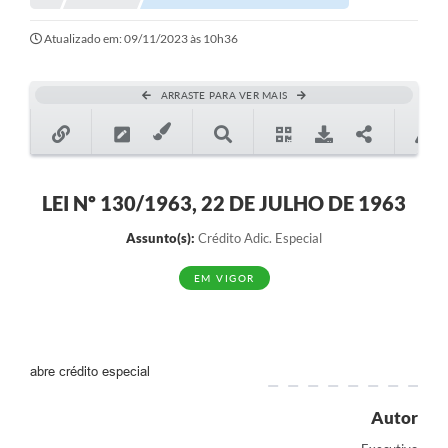
Notícias
Atualizado em: 09/11/2023 às 10h36
Valores
ARRASTE PARA VER MAIS
Publicações Oficiais
Serviços Online
Multimídia
LEI Nº 130/1963, 22 DE JULHO DE 1963
Contato
Assunto(s):
Crédito Adic. Especial
Imprensa
EM VIGOR
Empregos & Oportunidades
Galeria de Fotos
abre crédito especial
Galeria de Vídeos
Autor
Secretarias