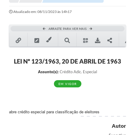
Notícias
Atualizado em: 08/11/2023 às 14h17
Valores
ARRASTE PARA VER MAIS
Publicações Oficiais
Serviços Online
Multimídia
LEI Nº 123/1963, 20 DE ABRIL DE 1963
Contato
Assunto(s):
Crédito Adic. Especial
Imprensa
EM VIGOR
Empregos & Oportunidades
Galeria de Fotos
abre crédito especial para classificação de eleitores
Galeria de Vídeos
Autor
Secretarias