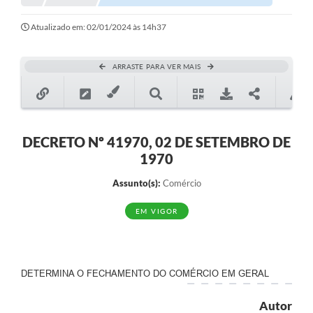
Notícias
Atualizado em: 02/01/2024 às 14h37
Valores
ARRASTE PARA VER MAIS
Publicações Oficiais
Serviços Online
Multimídia
DECRETO Nº 41970, 02 DE SETEMBRO DE
1970
Contato
Assunto(s):
Comércio
Imprensa
EM VIGOR
Empregos & Oportunidades
Galeria de Fotos
Galeria de Vídeos
DETERMINA O FECHAMENTO DO COMÉRCIO EM GERAL
Secretarias
Autor