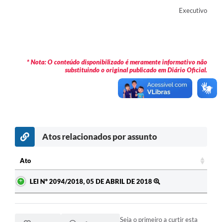
Executivo
Contas Públicas
Legislação
Editais
* Nota: O conteúdo disponibilizado é meramente informativo não
Prefeito por um dia
substituindo o original publicado em Diário Oficial.
IPTU
Telefones Úteis
Transparência
Atos relacionados por assunto
Atendimento Médico
Ato
Atendimento Odontológico
Ato
LEI Nº 2094/2018, 05 DE ABRIL DE 2018
Sic
Seja o primeiro a curtir esta