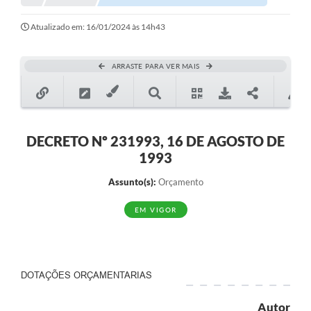
Notícias
Atualizado em: 16/01/2024 às 14h43
Valores
ARRASTE PARA VER MAIS
Publicações Oficiais
Serviços Online
Multimídia
DECRETO Nº 231993, 16 DE AGOSTO DE
1993
Contato
Assunto(s):
Orçamento
Imprensa
EM VIGOR
Empregos & Oportunidades
Galeria de Fotos
Galeria de Vídeos
DOTAÇÕES ORÇAMENTARIAS
Secretarias
Autor