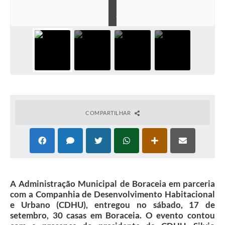
l
Contas Públicas
.
Legislação
Editais
Prefeito por um dia
IPTU
Telefones Úteis
COMPARTILHAR
Transparência
Atendimento Médico
Atendimento Odontológico
A Administração Municipal de Boraceia em parceria
Sic
com a Companhia de Desenvolvimento Habitacional
e Urbano (CDHU), entregou no sábado, 17 de
setembro, 30 casas em Boraceia. O evento contou