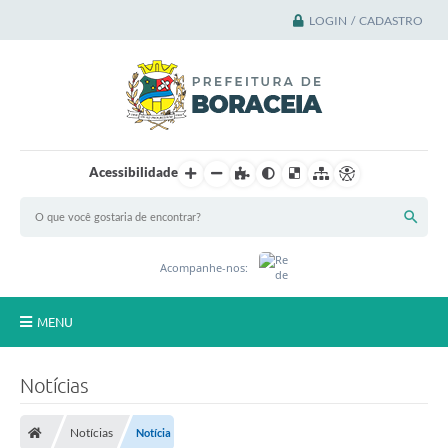
LOGIN / CADASTRO
Acessibilidade
M
a
i
s
Acompanhe-nos:
d
o
q
MENU
u
e
u
Principal
m
Notícias
l
A Cidade
a
n
Notícias
Notícia
c
A Prefeitura