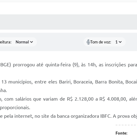
 MÍDIAS
RECEBA NOTÍCIAS
eitura:
Tom de voz:
 (IBGE) prorrogou até quinta-feira (9), às 14h, as inscrições p
 municípios, entre eles Bariri, Boraceia, Barra Bonita, Bocain
nha.
, com salários que variam de R$ 2.128,00 a R$ 4.008,00, além
 proporcionais.
 pela internet, no site da banca organizadora IBFC. A prova obj
Fonte: