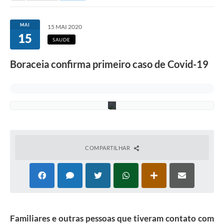
u
a
s
Notícias
MAI
s
15 MAI 2020
u
15
Valores
SAUDE
s
p
Publicações Oficiais
e
Boraceia confirma primeiro caso de Covid-19
i
t
Serviços Online
a
s
Multimídia
.
Contato
Imprensa
COMPARTILHAR
Empregos & Oportunidades
Galeria de Fotos
Galeria de Vídeos
Secretarias
Familiares e outras pessoas que tiveram contato com