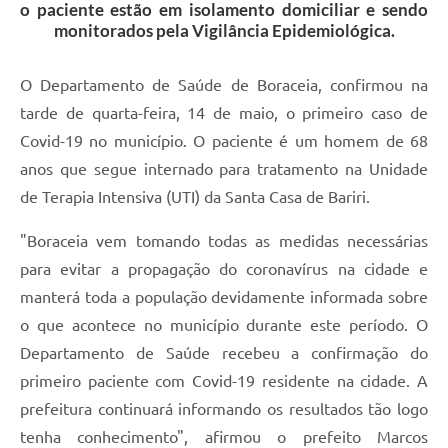
o paciente estão em isolamento domiciliar e sendo
Contas Públicas
monitorados pela Vigilância Epidemiológica.
Legislação
O Departamento de Saúde de Boraceia, confirmou na
Editais
tarde de quarta-feira, 14 de maio, o primeiro caso de
Prefeito por um dia
Covid-19 no município. O paciente é um homem de 68
anos que segue internado para tratamento na Unidade
IPTU
de Terapia Intensiva (UTI) da Santa Casa de Bariri.
Telefones Úteis
"Boraceia vem tomando todas as medidas necessárias
Transparência
para evitar a propagação do coronavírus na cidade e
Atendimento Médico
manterá toda a população devidamente informada sobre
o que acontece no município durante este período. O
Atendimento Odontológico
Departamento de Saúde recebeu a confirmação do
Sic
primeiro paciente com Covid-19 residente na cidade. A
prefeitura continuará informando os resultados tão logo
tenha conhecimento", afirmou o prefeito Marcos