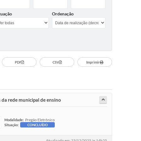
tuação
Ordenação
PDF
CSV
Imprimir
 da rede municipal de ensino
Pregão Eletrônico
Modalidade:
Situação:
CONCLUÍDO
Atualizado em: 23/12/2025 às 14h25