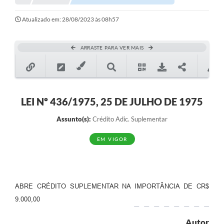
Notícias
Atualizado em: 28/08/2023 às 08h57
Valores
ARRASTE PARA VER MAIS
Publicações Oficiais
Serviços Online
Multimídia
LEI Nº 436/1975, 25 DE JULHO DE 1975
Contato
Assunto(s):
Crédito Adic. Suplementar
Imprensa
EM VIGOR
Empregos & Oportunidades
Galeria de Fotos
ABRE CRÉDITO SUPLEMENTAR NA IMPORTÂNCIA DE CR$
Galeria de Vídeos
9.000,00
Secretarias
Autor