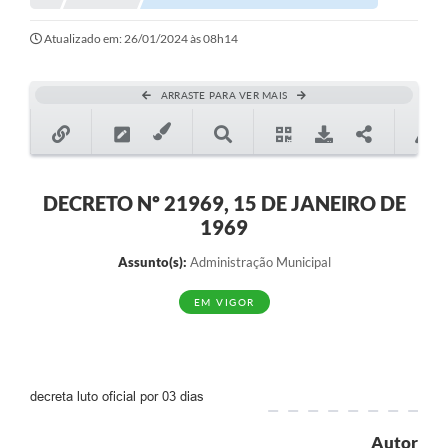
Notícias
Atualizado em: 26/01/2024 às 08h14
Valores
ARRASTE PARA VER MAIS
Publicações Oficiais
Serviços Online
Multimídia
DECRETO Nº 21969, 15 DE JANEIRO DE
1969
Contato
Assunto(s):
Administração Municipal
Imprensa
EM VIGOR
Empregos & Oportunidades
Galeria de Fotos
Galeria de Vídeos
decreta luto oficial por 03 dias
Secretarias
Autor