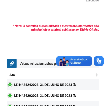
Executivo
Contas Públicas
Legislação
Editais
* Nota: O conteúdo disponibilizado é meramente informativo não
substituindo o original publicado em Diário Oficial.
Prefeito por um dia
IPTU
Telefones Úteis
Transparência
Atos relacionados por assunto
Atendimento Médico
Ato
Atendimento Odontológico
Ato
LEI Nº 24242023, 31 DE JULHO DE 2023
Sic
LEI Nº 24202023, 31 DE JULHO DE 2023