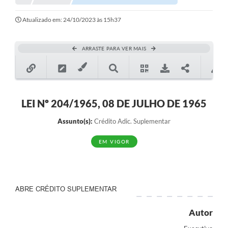
Notícias
Atualizado em: 24/10/2023 às 15h37
Valores
ARRASTE PARA VER MAIS
Publicações Oficiais
Serviços Online
Multimídia
LEI Nº 204/1965, 08 DE JULHO DE 1965
Contato
Assunto(s):
Crédito Adic. Suplementar
Imprensa
EM VIGOR
Empregos & Oportunidades
Galeria de Fotos
ABRE CRÉDITO SUPLEMENTAR
Galeria de Vídeos
Autor
Secretarias