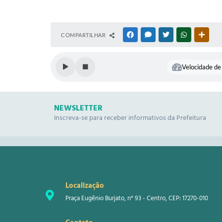
COMPARTILHAR
FACEBOOK
MESSENGER
TWITTER
WHATSAPP
OUTR
Velocidade de 
NEWSLETTER
Inscreva-se para receber informativos da Prefeitura
Localização
Praça Eugênio Burjato, n° 93 - Centro, CEP: 17270-010