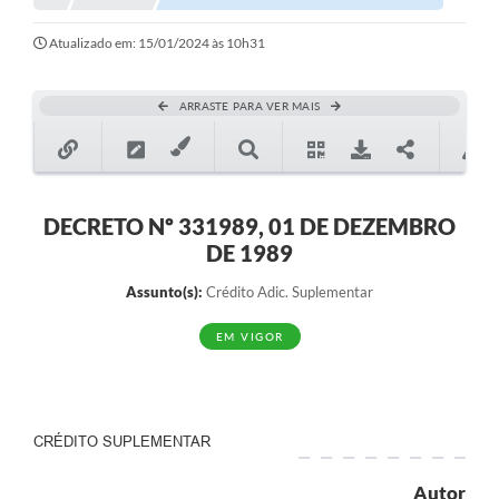
Notícias
Atualizado em: 15/01/2024 às 10h31
Valores
ARRASTE PARA VER MAIS
Publicações Oficiais
Serviços Online
Multimídia
DECRETO Nº 331989, 01 DE DEZEMBRO
DE 1989
Contato
Assunto(s):
Crédito Adic. Suplementar
Imprensa
EM VIGOR
Empregos & Oportunidades
Galeria de Fotos
Galeria de Vídeos
CRÉDITO SUPLEMENTAR
Secretarias
Autor