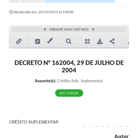
Notícias
Atualizado em: 20/12/2023 às 14h08
Valores
ARRASTE PARA VER MAIS
Publicações Oficiais
Serviços Online
Multimídia
DECRETO Nº 162004, 29 DE JULHO DE
2004
Contato
Assunto(s):
Crédito Adic. Suplementar
Imprensa
EM VIGOR
Empregos & Oportunidades
Galeria de Fotos
Galeria de Vídeos
CRÉDITO SUPLEMENTAR
Secretarias
Autor