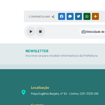
COMPARTILHAR
FACEBOOK
MESSENGER
TWITTER
WHATSAPP
OUTR
Velocidade de 
NEWSLETTER
Inscreva-se para receber informativos da Prefeitura
Localização
Praça Eugênio Burjato, n° 93 - Centro, CEP: 17270-010