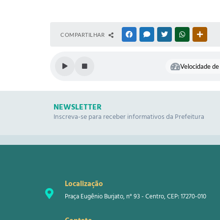
COMPARTILHAR
FACEBOOK
MESSENGER
TWITTER
WHATSAPP
OUTR
Velocidade de 
NEWSLETTER
Inscreva-se para receber informativos da Prefeitura
Localização
Praça Eugênio Burjato, n° 93 - Centro, CEP: 17270-010