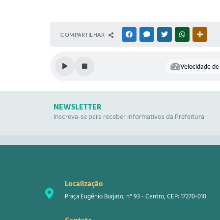
COMPARTILHAR
FACEBOOK
MESSENGER
TWITTER
WHATSAPP
OUTR
Velocidade de 
NEWSLETTER
Inscreva-se para receber informativos da Prefeitura
Localização
Praça Eugênio Burjato, n° 93 - Centro, CEP: 17270-010